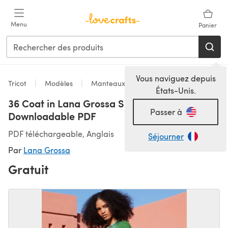
Passer au contenu principal
Menu
Panier
Vous naviguez depuis
Tricot
Modèles
Manteaux
États-Unis.
36 Coat in Lana Grossa Silkhair -
Passer à
Downloadable PDF
PDF téléchargeable, Anglais
Séjourner
Par
Lana Grossa
Gratuit