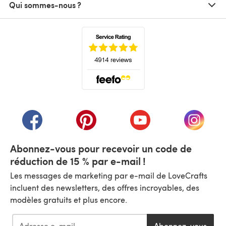
Qui sommes-nous ?
(s'ouvre dans un nouvel onglet)
(s'ouvre dans un nouvel onglet)
(s'ouvre dans un nouvel onglet)
(s'ouvre dans un nouvel
(s'ouvre
Abonnez-vous pour recevoir un code de
réduction de 15 % par e-mail !
Les messages de marketing par e-mail de LoveCrafts
incluent des newsletters, des offres incroyables, des
modèles gratuits et plus encore.
Abonnez-vous