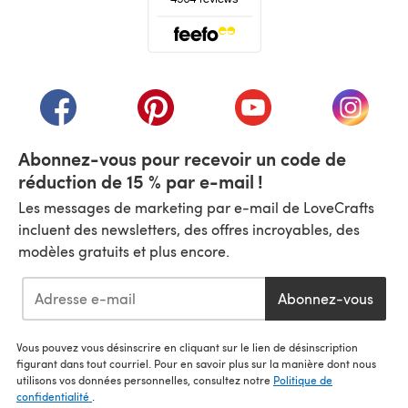
(s'ouvre dans un nouvel onglet)
(s'ouvre dans un nouvel onglet)
(s'ouvre dans un nouvel onglet)
(s'ouvre dans un nouvel
(s'ouvre
Abonnez-vous pour recevoir un code de
réduction de 15 % par e-mail !
Les messages de marketing par e-mail de LoveCrafts
incluent des newsletters, des offres incroyables, des
modèles gratuits et plus encore.
Abonnez-vous
Vous pouvez vous désinscrire en cliquant sur le lien de désinscription
figurant dans tout courriel. Pour en savoir plus sur la manière dont nous
utilisons vos données personnelles, consultez notre
Politique de
confidentialité
.