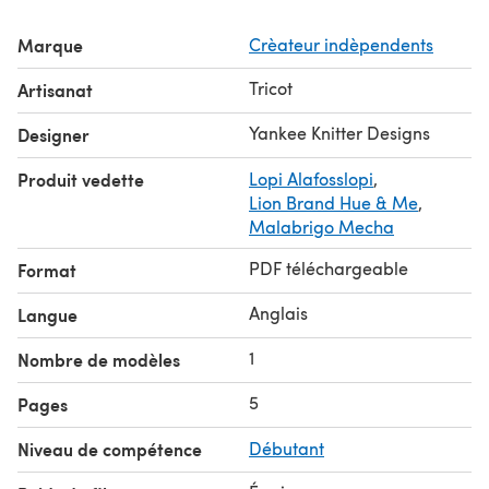
double point needles
Marque
Crèateur indèpendents
Magic Loop version- #8 (5mm) & #10 1/2 (6.50 mm) 32”
circular or longer
Tricot
Artisanat
Yarn:
Bulky wt yarn- 85, 95, 110, 125, 130 yards
Yankee Knitter Designs
Designer
Produit vedette
Lopi Alafosslopi
,
Lion Brand Hue & Me
,
Malabrigo Mecha
PDF téléchargeable
Format
Anglais
Langue
1
Nombre de modèles
5
Pages
Niveau de compétence
Débutant