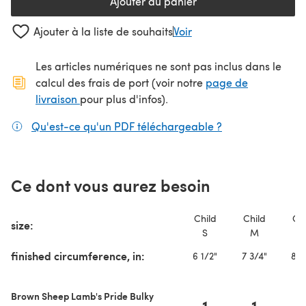
Ajouter au panier
Ajouter à la liste de souhaits
Voir
Les articles numériques ne sont pas inclus dans le
calcul des frais de port (voir notre
page de
(s'ouvre dans un nouvel onglet)
livraison
pour plus d'infos).
Qu'est-ce qu'un PDF téléchargeable ?
(s'ouvre dans un
Ce dont vous aurez besoin
Child
Child
Chi
size:
S
M
L
finished circumference, in:
6 1/2"
7 3/4"
8 1
Brown Sheep Lamb's Pride Bulky
1
1