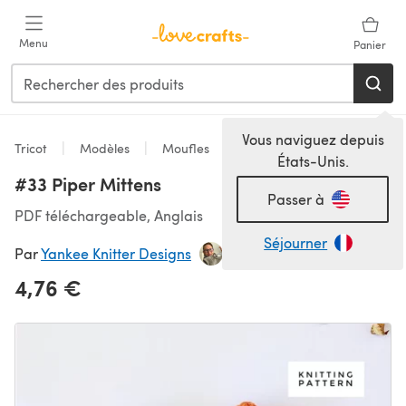
Passer au contenu principal
Menu
Panier
Vous naviguez depuis
Tricot
Modèles
Moufles
États-Unis.
#33 Piper Mittens
Passer à
PDF téléchargeable, Anglais
Séjourner
Par
Yankee Knitter Designs
4,76 €