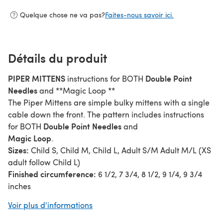
Quelque chose ne va pas?
Faites-nous savoir ici.
Détails du produit
PIPER MITTENS
Double Point
instructions for BOTH
Needles
and **Magic Loop **
The Piper Mittens are simple bulky mittens with a single
cable down the front. The pattern includes instructions
Double Point Needles
for BOTH
and
Magic Loop
.
Sizes:
Child S, Child M, Child L, Adult S/M Adult M/L (XS
adult follow Child L)
Finished circumference:
6 1/2, 7 3/4, 8 1/2, 9 1/4, 9 3/4
inches
Gauge:
3 sts = 1” over stockinette stitch
Voir plus d'informations
Suggested Needles:
Double Point version- #8 (5mm) & #10 1/2 (6.50 mm)