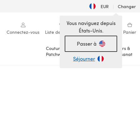
EUR
|
Changer
Vous naviguez depuis
États-Unis.
Connectez-vous
Liste de souhaits
Ma bibliothèque
Panier
Passer à
Couture &
Loisirs &
Patchwork
Artisanat
Séjourner