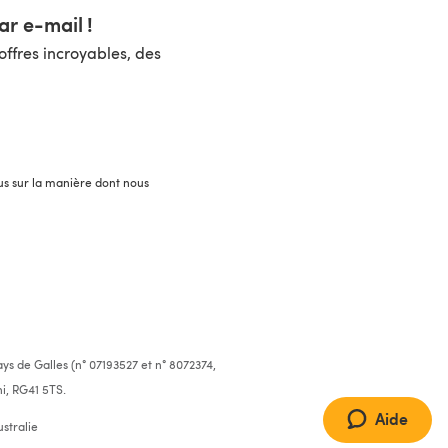
r e-mail !
ffres incroyables, des
lus sur la manière dont nous
ys de Galles (n° 07193527 et n° 8072374,
i, RG41 5TS.
Aide
stralie