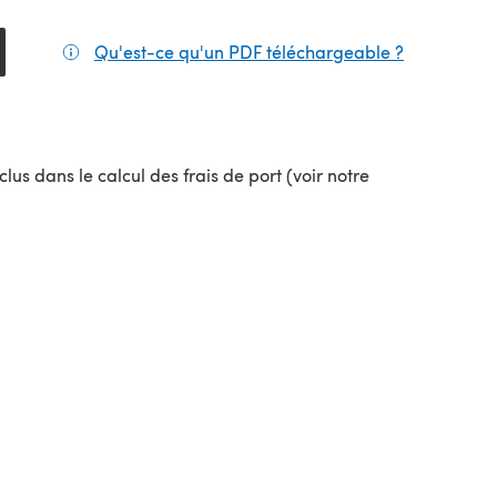
Qu'est-ce qu'un PDF téléchargeable ?
(s'ouvre da
el onglet)
lus dans le calcul des frais de port (voir notre
uvel onglet)