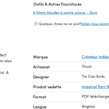
Outils & Autres Fournitures
8,00mm Aiguilles à pointe unique – 25cm
(s'ouvr
Quelque chose ne va pas?
Faites-nous savoir 
fect
Marque
Crèateur indè
rn also
Tricot
Artisanat
st. A
Tin Can Knits
Designer
Produit vedette
Imperial Yarn N
PDF télécharg
Format
Anglais
Langue