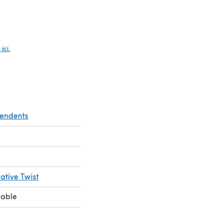
e dans un nouvel onglet)
ici.
pendents
ative Twist
eable