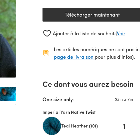
Télécharger maintenant
(s'ouvre dans un nouv
Ajouter à la liste de souhaits
Voir
Les articles numériques ne sont pas inc
(s'ouvre dans un no
page de livraison
pour plus d'infos).
Ce dont vous aurez besoin
One size only:
23in x 7in
Imperial Yarn Native Twist
1
Teal Heather (101)