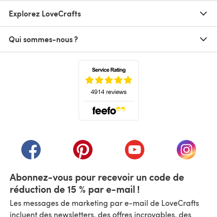
Explorez LoveCrafts
Qui sommes-nous ?
(s'ouvre dans un nouvel onglet)
(s'ouvre dans un nouvel onglet)
(s'ouvre dans un nouvel onglet)
(s'ouvre dans un nouvel
(s'ouvre
Abonnez-vous pour recevoir un code de
réduction de 15 % par e-mail !
Les messages de marketing par e-mail de LoveCrafts
incluent des newsletters, des offres incroyables, des