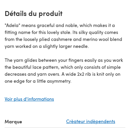
Détails du produit
"Adela" means graceful and noble, which makes it a
fitting name for this lovely stole. Its silky quality comes
from the loosely plied cashmere and merino wool blend
yarn worked on a slightly larger needle.
The yarn glides between your fingers easily as you work
the beautiful lace pattern, which only consists of simple
decreases and yarn overs. A wide 2x2 rib is knit only on
one edge for a little asymmetry.
The lace pattern features pretty diamond shapes with
Voir plus d'informations
embossed edges that give the finished shawl lots of
textural interest and eye-catching appeal.
Marque
Crèateur indèpendents
Knit it in the creamy white, as shown, to emphasize its
soft-as-a-cloud status. Self-scalloping edges where the