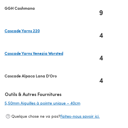
GGH Cashmana
9
Cascade Yarns 220
4
(s'ouvre dans un nouvel onglet)
Cascade Yarns Venezia Worsted
4
(s'ouvre dans un nouvel onglet)
Cascade Alpaca Lana D'Oro
4
Outils & Autres Fournitures
5,50mm Aiguilles à pointe unique – 40cm
(s'ouvre dans un nouvel o
Quelque chose ne va pas?
Faites-nous savoir ici.