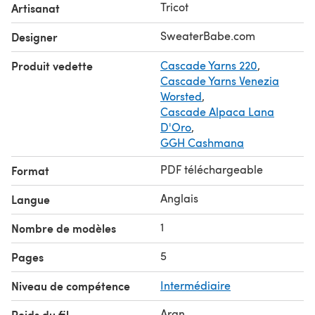
Tricot
Artisanat
lace begins and ends add an additional feminine touch.
Sample is shown in Knitpicks Capra DK. A suggested
SweaterBabe.com
Designer
substitute is shown below.
Produit vedette
Cascade Yarns 220
,
Cascade Yarns Venezia
Worsted
,
Cascade Alpaca Lana
D'Oro
,
GGH Cashmana
PDF téléchargeable
Format
Anglais
Langue
1
Nombre de modèles
5
Pages
Niveau de compétence
Intermédiaire
Aran
Poids du fil