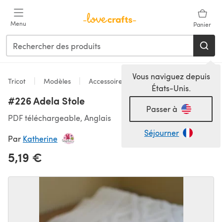
Passer au contenu principal
Menu
Panier
Vous naviguez depuis
Tricot
Modèles
Accessoires
États-Unis.
#226 Adela Stole
Passer à
PDF téléchargeable, Anglais
Séjourner
Par
Katherine
5,19 €