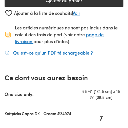
Ajouter au panier
Ajouter à la liste de souhaits
Voir
Les articles numériques ne sont pas inclus dans le
calcul des frais de port (voir notre
page de
(s'ouvre dans un nouvel onglet)
livraison
pour plus d'infos).
Qu'est-ce qu'un PDF téléchargeable ?
(s'ouvre dans un
Ce dont vous aurez besoin
68 ¾" [174.5 cm] x 15
One size only:
½" [39.5 cm]
Knitpicks Capra DK - Cream #24974
7