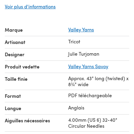
patterns
at LoveCrafts.com.
Voir plus d'informations
Marque
Valley Yarns
Tricot
Artisanat
Julie Turjoman
Designer
Produit vedette
Valley Yarns Savoy
Approx. 43" long (twisted) x
Taille finie
8¾" wide
PDF téléchargeable
Format
Anglais
Langue
4.00mm (US 6) 32-40"
Aiguilles nécessaires
Circular Needles