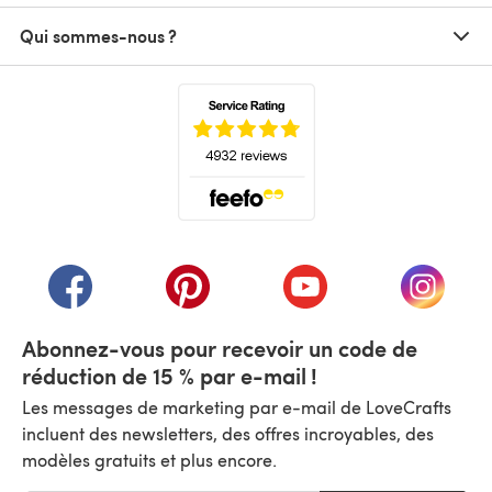
Qui sommes-nous ?
(s'ouvre dans un nouvel onglet)
(s'ouvre dans un nouvel onglet)
(s'ouvre dans un nouvel onglet)
(s'ouvre dans un nouvel
(s'ouvre
Abonnez-vous pour recevoir un code de
réduction de 15 % par e-mail !
Les messages de marketing par e-mail de LoveCrafts
incluent des newsletters, des offres incroyables, des
modèles gratuits et plus encore.