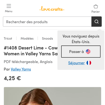
Passer au contenu principal
Menu
Panier
Vous naviguez depuis
Tricot
Modèles
Snoods
États-Unis.
#1408 Desert Lime - Cowl Knitting Pattern for
Passer à
Women in Valley Yarns Savoy
PDF téléchargeable, Anglais
Séjourner
Par
Valley Yarns
4,25 €