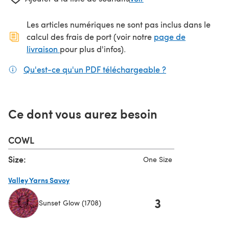
Les articles numériques ne sont pas inclus dans le
calcul des frais de port (voir notre
page de
(s'ouvre dans un nouvel onglet)
livraison
pour plus d'infos).
Qu'est-ce qu'un PDF téléchargeable ?
(s'ouvre dans un
Ce dont vous aurez besoin
COWL
Size:
One Size
Valley Yarns Savoy
3
Sunset Glow (1708)
(s'ouvre dans un nouvel onglet)