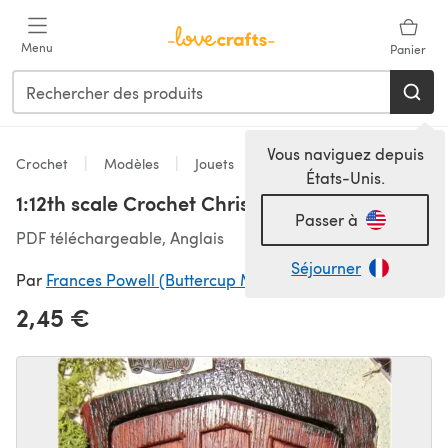
Passer au contenu principal
Menu
Panier
Vous naviguez depuis
Crochet
Modèles
Jouets
États-Unis.
1:12th scale Crochet Christmas Bells
Passer à
PDF téléchargeable, Anglais
Séjourner
Par
Frances Powell (Buttercup Miniatures)
2,45 €