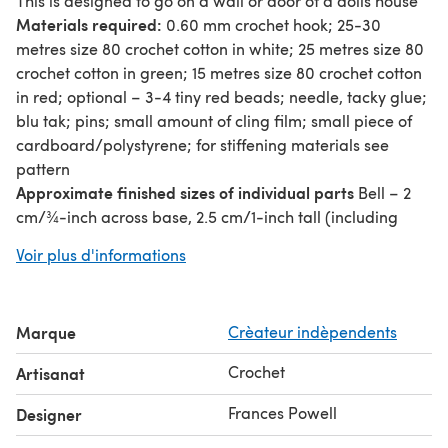
This is designed to go on a wall or door of a dolls house
Materials required:
0.60 mm crochet hook; 25-30
metres size 80 crochet cotton in white; 25 metres size 80
crochet cotton in green; 15 metres size 80 crochet cotton
in red; optional – 3-4 tiny red beads; needle, tacky glue;
blu tak; pins; small amount of cling film; small piece of
cardboard/polystyrene; for stiffening materials see
pattern
Approximate finished sizes of individual parts
Bell – 2
cm/¾-inch across base, 2.5 cm/1-inch tall (including
hanging loop) Bow – 1.25 cm/½-inch across, 2.5 cm/1-
Voir plus d'informations
inch long trailing ribbons Holly Leaf – 0.75 cm/¼-inch
across Greenery – 2.5 cm/1-inch long fronds
Gauge/Tension - This is not important for this project, as
Marque
Crèateur indèpendents
the decoration can be any size.
Crochet
Artisanat
Frances Powell
Designer