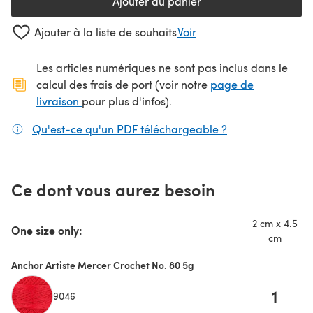
Ajouter au panier
Ajouter à la liste de souhaits
Voir
Les articles numériques ne sont pas inclus dans le
calcul des frais de port (voir notre
page de
(s'ouvre dans un nouvel onglet)
livraison
pour plus d'infos).
Qu'est-ce qu'un PDF téléchargeable ?
(s'ouvre dans un
Ce dont vous aurez besoin
2 cm x 4.5
One size only:
cm
Anchor Artiste Mercer Crochet No. 80 5g
1
9046