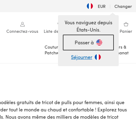
EUR
|
Changer
Vous naviguez depuis
États-Unis.
Connectez-vous
Liste de souhaits
Ma bibliothèque
Panier
Passer à
Couture &
Loisirs &
Patchwork
Artisanat
Séjourner
odèles gratuits de tricot de pulls pour femmes, ainsi que
r tout le monde au chaud et confortable ! Explorez tous
ls. Nous avons même des milliers de modèles de tricot