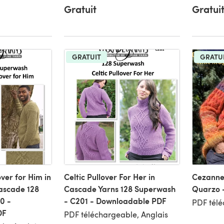
Gratuit
Gratui
GRATUIT
GRATU
over for Him in
Celtic Pullover For Her in
Cezanne 
ascade 128
Cascade Yarns 128 Superwash
Quarzo 
0 -
- C201 - Downloadable PDF
PDF télé
DF
PDF téléchargeable, Anglais