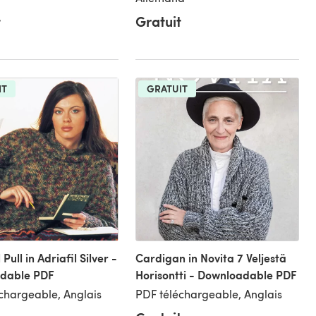
t
Gratuit
IT
GRATUIT
ull in Adriafil Silver -
Cardigan in Novita 7 Veljestä
dable PDF
Horisontti - Downloadable PDF
chargeable, Anglais
PDF téléchargeable, Anglais