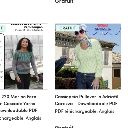
t
Gratuit
IT
GRATUIT
 220 Merino Fern
Cassiopeia Pullover in Adriafil
n Cascade Yarns -
Carezza - Downloadable PDF
Downloadable PDF
PDF téléchargeable, Anglais
chargeable, Anglais
t
Gratuit