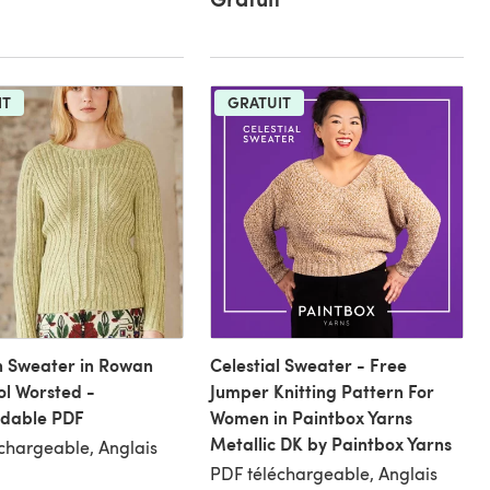
IT
GRATUIT
n Sweater in Rowan
Celestial Sweater - Free
l Worsted -
Jumper Knitting Pattern For
dable PDF
Women in Paintbox Yarns
Metallic DK by Paintbox Yarns
chargeable, Anglais
PDF téléchargeable, Anglais