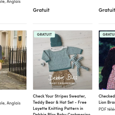
le, Anglais
Gratuit
Gratui
GRATUIT
GRATU
Check Your Stripes Sweater,
Checked
Teddy Bear & Hat Set - Free
Lion Bra
le, Anglais
Layette Knitting Pattern in
PDF télé
Debbie Bliss Baby Cashmerino