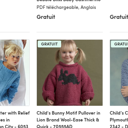
PDF téléchargeable, Anglais
Gratuit
Gratui
GRATUIT
GRATU
ter with Relief
Child's Bunny Motif Pullover in
Child’s 
es in
Lion Brand Wool-Ease Thick &
Plymouth
n City - 6053
Quick - 70555AD
2342 - 