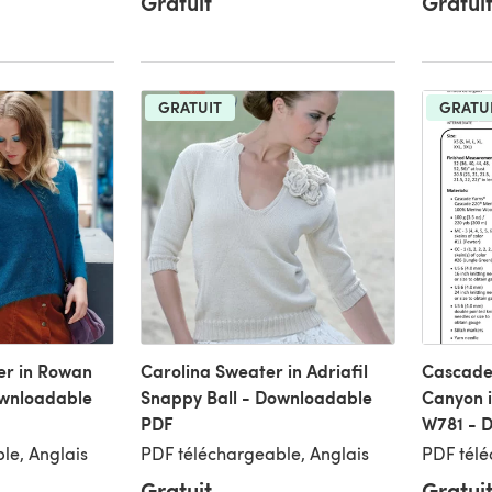
Gratuit
Gratui
GRATUIT
GRATU
er in Rowan
Carolina Sweater in Adriafil
Cascade
ownloadable
Snappy Ball - Downloadable
Canyon i
PDF
W781 - 
le, Anglais
PDF téléchargeable, Anglais
PDF télé
Gratuit
Gratui