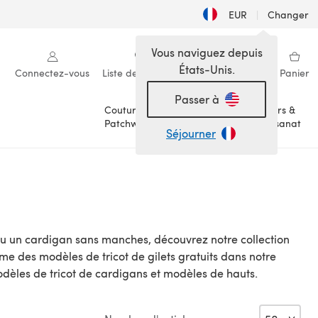
EUR
|
Changer
Vous naviguez depuis
États-Unis.
Connectez-vous
Liste de souhaits
Ma bibliothèque
Panier
Passer à
Couture &
Loisirs &
Patchwork
Artisanat
Séjourner
 ou un cardigan sans manches, découvrez notre collection
 des modèles de tricot de gilets gratuits dans notre
modèles de tricot de cardigans et modèles de hauts.