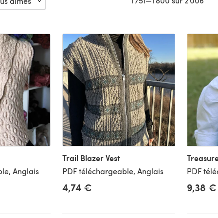
1 751—1 800 sur 2 006
Trail Blazer Vest
Treasure
le, Anglais
PDF téléchargeable, Anglais
PDF télé
4,74 €
9,38 €