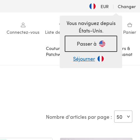
EUR
|
Changer
Vous naviguez depuis
États-Unis.
Connectez-vous
Liste de souhaits
Ma bibliothèque
Panier
Passer à
Couture &
Loisirs &
Patchwork
Artisanat
Séjourner
Nombre d'articles par page :