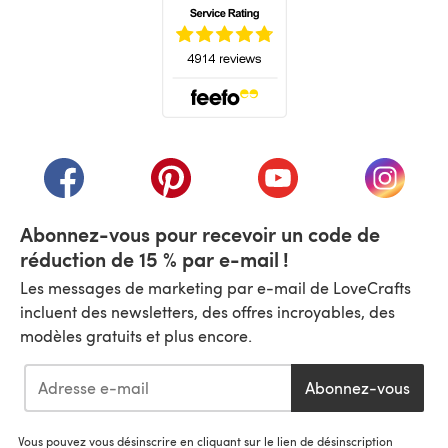
(s'ouvre dans un nouvel onglet)
(s'ouvre dans un nouvel onglet)
(s'ouvre dans un nouvel onglet)
(s'ouvre dans un nouvel
(s'ouvre
Abonnez-vous pour recevoir un code de
réduction de 15 % par e-mail !
Les messages de marketing par e-mail de LoveCrafts
incluent des newsletters, des offres incroyables, des
modèles gratuits et plus encore.
Abonnez-vous
Vous pouvez vous désinscrire en cliquant sur le lien de désinscription