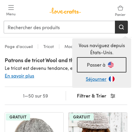
Passer au contenu principal
Menu
Panier
Vous naviguez depuis
Page d'accueil
Tricot
Modèles
États-Unis.
Patrons de tricot Wool and the Gang
Passer à
Le tricot est devenu tendance, et personne ne le sait mieux que Wool and the Gang ! Les patrons de tricot Wool and The Gang sont à la mode, faciles à suivre, amusants et uniques. Ils incarnent leur éthique d'aider les gens à fabriquer chez eux de la mode de haute qualité de manière durable, et nous adorons ça ! Des pulls chunky superbes aux chapeaux et plus encore, choisissez votre patron préféré et associez-le à leur très convoité fil Wool and the Gang.
En savoir plus
Séjourner
Filtrer & Trier
1—50 sur 59
GRATUIT
GRATUIT