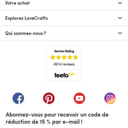
Votre achat
Explorez LoveCrafts
Qui sommes-nous ?
(s'ouvre dans un nouvel onglet)
(s'ouvre dans un nouvel onglet)
(s'ouvre dans un nouvel onglet)
(s'ouvre dans un nouvel
(s'ouvre
Abonnez-vous pour recevoir un code de
réduction de 15 % par e-mail !