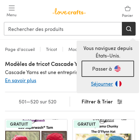
Passer au contenu principal
Menu
Panier
Vous naviguez depuis
Page d'accueil
Tricot
Modèles
États-Unis.
Modèles de tricot Cascade Yarns
Passer à
Cascade Yarns est une entreprise familiale qui produit de fabuleux fils dans des nuances incroyables - et les patrons de tricot Cascade sont gratuits ! Pour d'excellents patrons pour hommes, femmes et enfants, connectez-vous à votre compte LoveCrafts et téléchargez-les !
En savoir plus
Séjourner
Filtrer & Trier
501—520 sur 520
GRATUIT
GRATUIT