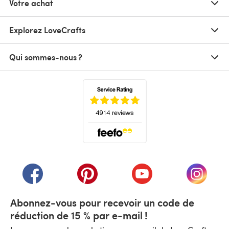
Votre achat
Explorez LoveCrafts
Qui sommes-nous ?
(s'ouvre dans un nouvel onglet)
(s'ouvre dans un nouvel onglet)
(s'ouvre dans un nouvel onglet)
(s'ouvre dans un nouvel
(s'ouvre
Abonnez-vous pour recevoir un code de
réduction de 15 % par e-mail !