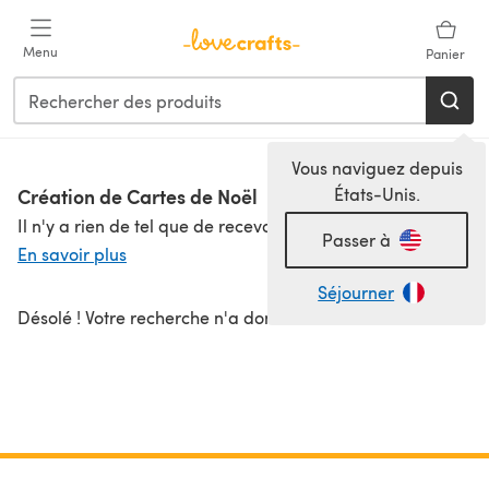
Passer au contenu principal
Menu
Panier
Vous naviguez depuis
Création de Cartes de Noël
États-Unis.
Il n'y a rien de tel que de recevoir une carte de Noël faite maison et c'est tout aussi amusant de les fabriquer ! Découvrez notre sélection de fournitures et kits pour la création de cartes de Noël. Des cartes vierges de haute qualité, des tampons de Noël, du ruban washi coloré, des autocollants amusants et bien plus encore. Nous avons même des cartes de Noël en point de croix pour les brodeurs ! Consultez nos idées de création de cartes de Noël pour plus d'inspiration et pour commencer.
Passer à
En savoir plus
Séjourner
Désolé ! Votre recherche n'a donné aucun résultat