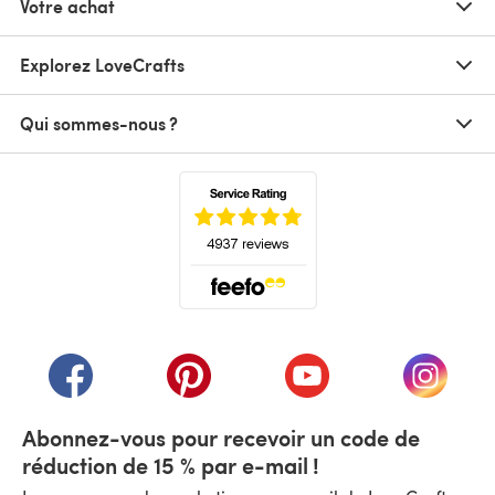
Votre achat
Explorez LoveCrafts
Qui sommes-nous ?
(s'ouvre dans un nouvel onglet)
(s'ouvre dans un nouvel onglet)
(s'ouvre dans un nouvel onglet)
(s'ouvre dans un nouvel
(s'ouvre
Abonnez-vous pour recevoir un code de
réduction de 15 % par e-mail !