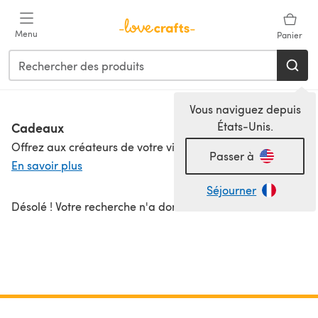
Passer au contenu principal
Menu
Panier
Vous naviguez depuis
Cadeaux
États-Unis.
Offrez aux créateurs de votre vie le cadeau d'artisanat idéal pour cette saison festive ! Que vous soyez un débutant en tricot ou un super brodeur, découvrez des kits d'artisanat pour un cadeau attentionné et original. Un petit projet pour remplir une chaussette de Noël, un kit d'artisanat pour débutant ou un kit de couture pour dire "Joyeux Hanoukka !" ou un petit quelque chose pour Thanksgiving. Pour les créateurs de longue date, de nouvelles aiguilles à tricoter ou des solutions de rangement pour l'artisanat font des présents parfaits ! Et allez, faites-vous plaisir avec un kit d'artisanat cette saison !
Passer à
En savoir plus
Séjourner
Désolé ! Votre recherche n'a donné aucun résultat