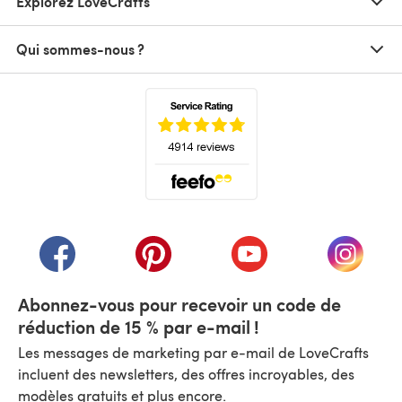
Explorez LoveCrafts
Qui sommes-nous ?
(s'ouvre dans un nouvel onglet)
(s'ouvre dans un nouvel onglet)
(s'ouvre dans un nouvel onglet)
(s'ouvre dans un nouvel
(s'ouvre
Abonnez-vous pour recevoir un code de
réduction de 15 % par e-mail !
Les messages de marketing par e-mail de LoveCrafts
incluent des newsletters, des offres incroyables, des
modèles gratuits et plus encore.