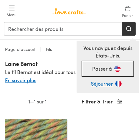
Passer au contenu principal
Menu
Panier
Vous naviguez depuis
Page d'accueil
Fils
États-Unis.
Laine Bernat
Passer à
Le fil Bernat est idéal pour tous vos projets ! Garnissez votre réserve avec notre large gamme de fils Bernat, incluant les favoris des créateurs, comme le fil Bernat Blanket pour des couvertures douillettes et le Bernat Softee pour de magnifiques vêtements. Ou essayez un autre chouchou, le Bernat Blanket Big, un fil chunky, idéal pour des projets de décoration d'intérieur. Parcourez les modèles de tricot Bernat et les créations au crochet Bernat pour trouver l'inspiration !
En savoir plus
Séjourner
Filtrer & Trier
1—1 sur 1