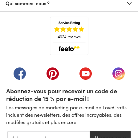
Qui sommes-nous ?
(s'ouvre dans un nouvel onglet)
(s'ouvre dans un nouvel onglet)
(s'ouvre dans un nouvel onglet)
(s'ouvre dans un nouvel
(s'ouvre
Abonnez-vous pour recevoir un code de
réduction de 15 % par e-mail !
Les messages de marketing par e-mail de LoveCrafts
incluent des newsletters, des offres incroyables, des
modèles gratuits et plus encore.