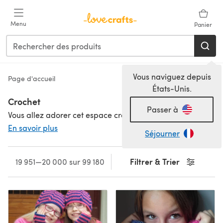
Passer au contenu principal
Menu
Panier
Vous naviguez depuis
Page d'accueil
États-Unis.
Crochet
Passer à
Vous allez adorer cet espace crochet de LoveCrafts ! Laissez-vous séduire par des fournitures de crochet incroyables, des fils disponibles dans toutes les couleurs et des modèles que vous adorerez réaliser. Pour des modèles de crochet gratuits, vous êtes au bon endroit ! Découvrez des tonnes de modèles gratuits, y compris de superbes modèles gratuits de jouets au crochet, juste ici ! Rejoignez le fun dans notre communauté de crochet, et waouh, nous avons de superbes idées d'artisanat au crochet pour vous inspirer !
En savoir plus
Séjourner
Filtrer & Trier
19 951—20 000 sur 99 180