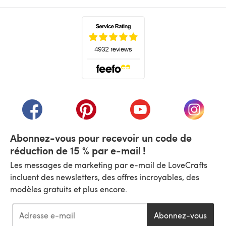
(s'ouvre dans un nouvel onglet)
(s'ouvre dans un nouvel onglet)
(s'ouvre dans un nouvel onglet)
(s'ouvre dans un nouvel
(s'ouvre
Abonnez-vous pour recevoir un code de
réduction de 15 % par e-mail !
Les messages de marketing par e-mail de LoveCrafts
incluent des newsletters, des offres incroyables, des
modèles gratuits et plus encore.
Abonnez-vous