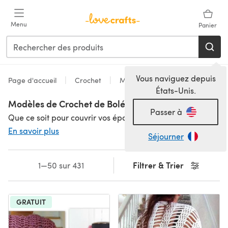
Passer au contenu principal
Menu
Panier
Vous naviguez depuis
Page d'accueil
Crochet
Modèles
États-Unis.
Modèles de Crochet de Boléros
Passer à
Que ce soit pour couvrir vos épaules lors d'une soirée estivale ou pour ajouter une touche de brillance à une robe hivernale, chaque femme devrait avoir au moins un boléro dans sa garde-robe. Notre gamme de modèles de crochet varie du léger et aéré au gros et chaud, il y en a donc pour toutes les occasions.
En savoir plus
Séjourner
Filtrer & Trier
1—50 sur 431
GRATUIT