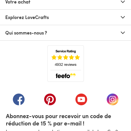
Votre achat
Explorez LoveCrafts
Qui sommes-nous ?
(s'ouvre dans un nouvel onglet)
(s'ouvre dans un nouvel onglet)
(s'ouvre dans un nouvel onglet)
(s'ouvre dans un nouvel
(s'ouvre
Abonnez-vous pour recevoir un code de
réduction de 15 % par e-mail !