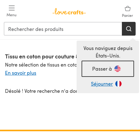
Passer au contenu principal
Menu
Panier
Vous naviguez depuis
Tissu en coton pour couture & patchwork
États-Unis.
Notre sélection de tissus en coton de haute qualité célèbre l'une des fibres les plus polyvalentes au monde, parfaite pour tout projet de couture ou de patchwork. Les tissus de coton sont légers, aérés, se lavent et sèchent comme un rêve, et permettent également de créer des vêtements et textiles incroyablement confortables. Nous disposons d'une magnifique gamme de couleurs, d'imprimés et de tailles pour répondre à tous vos besoins créatifs, ainsi que différents types de coton tels que le coton pour patchwork, le popeline de coton, le voile de coton et le flanelle. Notre fabuleuse sélection est proposée par des marques de qualité telles que Lady McElroy, Atelier Brunette, Craft Cotton Company et bien d'autres encore !
Passer à
En savoir plus
Séjourner
Désolé ! Votre recherche n'a donné aucun résultat