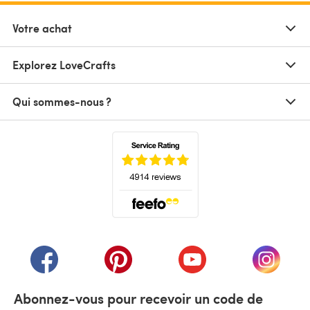
Votre achat
Explorez LoveCrafts
Qui sommes-nous ?
(s'ouvre dans un nouvel onglet)
(s'ouvre dans un nouvel onglet)
(s'ouvre dans un nouvel onglet)
(s'ouvre dans un nouvel
(s'ouvre
Abonnez-vous pour recevoir un code de