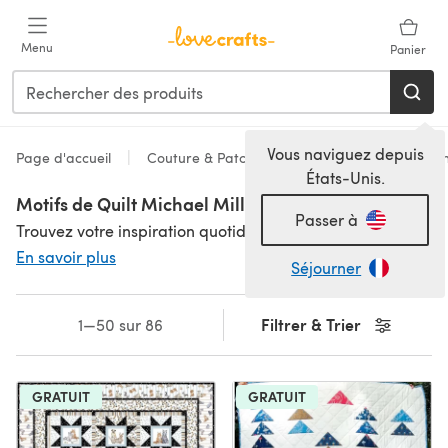
Passer au contenu principal
Menu
Panier
Vous naviguez depuis
Page d'accueil
Couture & Patchwork
Modèles
Patc
États-Unis.
Motifs de Quilt Michael Miller
Passer à
Trouvez votre inspiration quotidienne pour vos quilts avec ces motifs de quilt super amusants et originaux de Michael Miller. Proposés par l'une de nos marques les plus populaires, Michael Miller Fabrics, cette collection de patrons de quilt gratuits est prête à être téléchargée immédiatement ! Avec des designs intéressants et des instructions faciles à suivre, les patrons de quilt Michael Miller sont parfaits comme projets de quilt pour débutants.
En savoir plus
Séjourner
Filtrer & Trier
1—50 sur 86
GRATUIT
GRATUIT