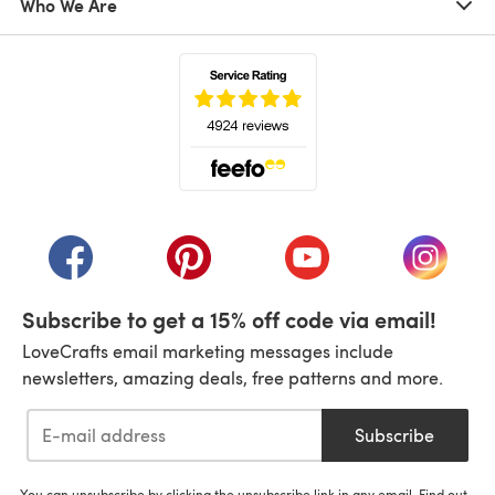
Who We Are
(opens in a new tab)
(opens in a new tab)
(opens in a new tab)
(opens in a new tab)
(opens i
Subscribe to get a 15% off code via email!
LoveCrafts email marketing messages include
newsletters, amazing deals, free patterns and more.
Subscribe
You can unsubscribe by clicking the unsubscribe link in any email. Find out