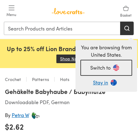
Skip to main content
Menu
Basket
You are browsing from
Up to 25% off Lion Brand, Sirdar and Rowan!
United States.
Shop Now
(opens in a new tab)
Switch to
Crochet
Patterns
Hats
Stay in
Gehäkelte Babyhaube / Babymütze
Downloadable PDF, German
By
Petra W
$2.62