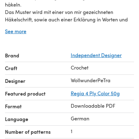
häkeln.
Das Muster wird mit einer von mir gezeichneten
Häkelschrift, sowie auch einer Erklärung in Worten und
vielen Bildern genau erklärt.
See more
Durch die vielen Bilder ist die Haube leicht
nachzuhäkeln.
Brand
Independent Designer
Crochet
Craft
WollwunderPeTra
Designer
Featured product
Regia 4 Ply Color 50g
Downloadable PDF
Format
German
Language
1
Number of patterns