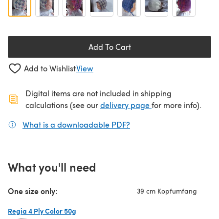
Add To Cart
Add to Wishlist
View
Digital items are not included in shipping
(opens in a new ta
calculations (see our
delivery page
for more info).
What is a downloadable PDF?
(opens in a new tab)
What you'll need
One size only:
39 cm Kopfumfang
Regia 4 Ply Color 50g