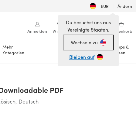
EUR
|
Ändern
Du besuchst uns aus
Vereinigte Staaten.
Anmelden
Wishlist
Meine Bibliothek
Warenkorb
Wechseln zu
Mehr
Tipps &
Anlässe
Kategorien
Ideen
Bleiben auf
 Downloadable PDF
zösisch, Deutsch