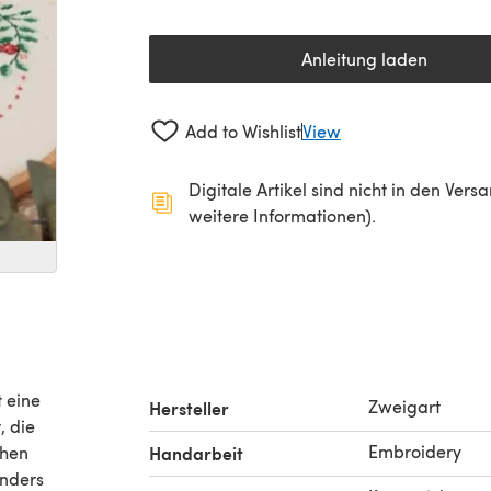
Anleitung laden
(öffnet sich in 
Add to Wishlist
View
Digitale Artikel sind nicht in den Ver
weitere Informationen).
 eine
Zweigart
Hersteller
, die
Embroidery
chen
Handarbeit
onders