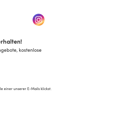
n einem neuen Tab)
(öffnet sich in einem neuen Tab)
rhalten!
ngebote, kostenlose
 einer unserer E-Mails klickst.