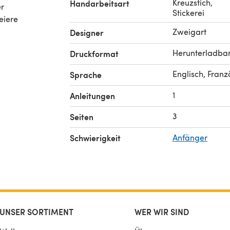
Kreuzstich
,
Handarbeitsart
er
Stickerei
eiere
Zweigart
Designer
Herunterladba
Druckformat
Englisch, Franz
Sprache
1
Anleitungen
3
Seiten
Schwierigkeit
Anfänger
UNSER SORTIMENT
WER WIR SIND