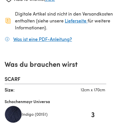
Digitale Artikel sind nicht in den Versandkosten
(öffnet sich in ein
enthalten (siehe unsere
Lieferseite
für weitere
Informationen).
Was ist eine PDF-Anleitung?
(öffnet sich in einem neuen
Was du brauchen wirst
SCARF
Size:
12cm x 170cm
Schachenmayr Universa
3
Indigo (00151)