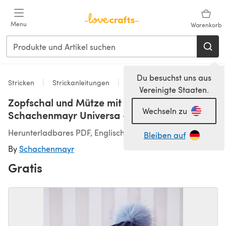
Zum Hauptinhalt springen
Menu
Warenkorb
Du besuchst uns aus
Stricken
Strickanleitungen
Mützen
Vereinigte Staaten.
Zopfschal und Mütze mit Pompon in
Wechseln zu
Schachenmayr Universa - S7548
Herunterladbares PDF, Englisch, Deutsch
Bleiben auf
By
Schachenmayr
Gratis