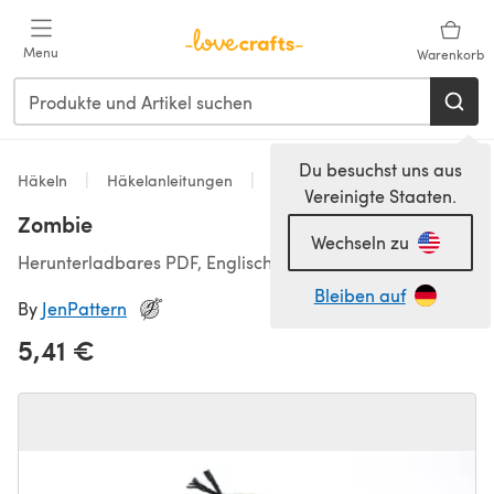
Zum Hauptinhalt springen
Menu
Warenkorb
Du besuchst uns aus
Häkeln
Häkelanleitungen
Spielzeug
Vereinigte Staaten.
Zombie
Wechseln zu
Herunterladbares PDF, Englisch
Bleiben auf
By
JenPattern
5,41 €