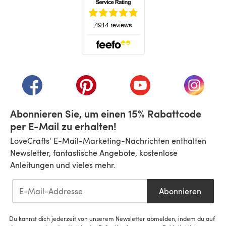
(öffnet sich in einem neuen Tab)
(öffnet sich in einem neuen Tab)
(öffnet sich in einem neuen Tab)
(öffnet sich in einem n
(öffnet 
Abonnieren Sie, um einen 15% Rabattcode
per E-Mail zu erhalten!
LoveCrafts' E-Mail-Marketing-Nachrichten enthalten
Newsletter, fantastische Angebote, kostenlose
Anleitungen und vieles mehr.
Abonnieren
Du kannst dich jederzeit von unserem Newsletter abmelden, indem du auf