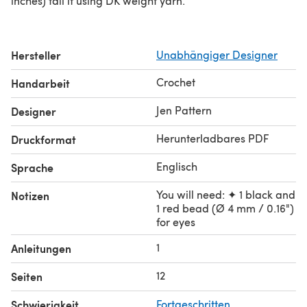
inches) tall if using DK weight yarn.
Hersteller
Unabhängiger Designer
Crochet
Handarbeit
Jen Pattern
Designer
Herunterladbares PDF
Druckformat
Englisch
Sprache
You will need: ✦ 1 black and
Notizen
1 red bead (Ø 4 mm / 0.16")
for eyes
1
Anleitungen
12
Seiten
Schwierigkeit
Fortgeschritten