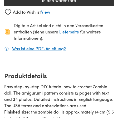
In den Warenkorb
Add to Wishlist
View
Digitale Artikel sind nicht in den Versandkosten
(öffnet sich in ein
enthalten (siehe unsere
Lieferseite
für weitere
Informationen).
Was ist eine PDF-Anleitung?
(öffnet sich in einem neuen
Produktdetails
Easy step-by-step DIY tutorial how to crochet Zombie
doll. The amigurumi pattern consists 12 pages with text
and 34 photos. Detailed instructions in English language.
The USA terms and abbreviations are used.
Finished size:
the zombie doll is approximately 14 cm (5.5