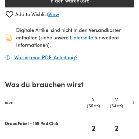
In den Warenkorb
Add to Wishlist
View
Digitale Artikel sind nicht in den Versandkosten
(öffnet sich in ein
enthalten (siehe unsere
Lieferseite
für weitere
Informationen).
Was ist eine PDF-Anleitung?
(öffnet sich in einem neuen
Was du brauchen wirst
S
M
size:
L (
(56sts)
(64sts)
Drops Fabel - 159 Red Chili
2
2