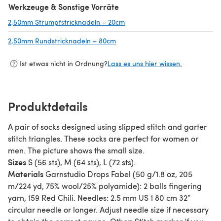
Werkzeuge & Sonstige Vorräte
2,50mm Strumpfstricknadeln – 20cm
(öffnet sich in einem neuen Ta
2,50mm Rundstricknadeln – 80cm
(öffnet sich in einem neuen Tab)
Ist etwas nicht in Ordnung?
Lass es uns hier wissen.
Produktdetails
A pair of socks designed using slipped stitch and garter
stitch triangles. These socks are perfect for women or
men. The picture shows the small size.
Sizes
S (56 sts), M (64 sts), L (72 sts).
Materials
Garnstudio Drops Fabel (50 g/1.8 oz, 205
m/224 yd, 75% wool/25% polyamide): 2 balls fingering
yarn, 159 Red Chili. Needles: 2.5 mm US 1 80 cm 32”
circular needle or longer. Adjust needle size if necessary