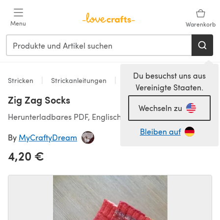
Zum Hauptinhalt springen
Menu
Warenkorb
Du besuchst uns aus
Stricken
Strickanleitungen
Socken
Vereinigte Staaten.
Zig Zag Socks
Wechseln zu
Herunterladbares PDF, Englisch
Bleiben auf
By
MyCraftyDream
4,20 €