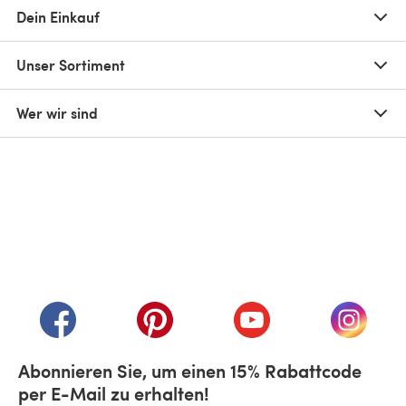
Dein Einkauf
Unser Sortiment
Wer wir sind
(öffnet sich in einem neuen Tab)
(öffnet sich in einem neuen Tab)
(öffnet sich in einem neuen Tab)
(öffnet sich in einem n
(öffnet 
Abonnieren Sie, um einen 15% Rabattcode
per E-Mail zu erhalten!