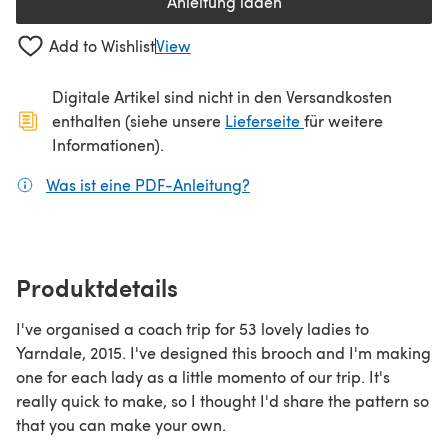
Anleitung laden
(öffnet sich in einem neuen Tab
Add to Wishlist
View
Digitale Artikel sind nicht in den Versandkosten
(öffnet sich in ein
enthalten (siehe unsere
Lieferseite
für weitere
Informationen).
Was ist eine PDF-Anleitung?
(öffnet sich in einem neuen
Produktdetails
I've organised a coach trip for 53 lovely ladies to
Yarndale, 2015. I've designed this brooch and I'm making
one for each lady as a little momento of our trip. It's
really quick to make, so I thought I'd share the pattern so
that you can make your own.