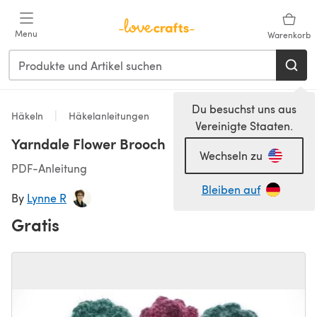
Zum Hauptinhalt springen
Menu
Warenkorb
Du besuchst uns aus
Häkeln
Häkelanleitungen
Vereinigte Staaten.
Yarndale Flower Brooch
Wechseln zu
PDF-Anleitung
Bleiben auf
By
Lynne R
Gratis