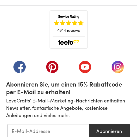
(öffnet sich in einem neuen Tab)
(öffnet sich in einem neuen Tab)
(öffnet sich in einem neuen Tab)
(öffnet sich in einem n
(öffnet 
Abonnieren Sie, um einen 15% Rabattcode
per E-Mail zu erhalten!
LoveCrafts' E-Mail-Marketing-Nachrichten enthalten
Newsletter, fantastische Angebote, kostenlose
Anleitungen und vieles mehr.
Abonnieren