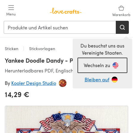
Zum Hauptinhalt springen
Menu
Warenkorb
Du besuchst uns aus
Sticken
Stickvorlagen
Vereinigte Staaten.
Yankee Doodle Dandy - PDF
Wechseln zu
Herunterladbares PDF, Englisch
Bleiben auf
By
Kooler Design Studio
14,29 €