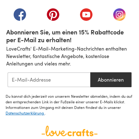
(öffnet sich in einem neuen Tab)
(öffnet sich in einem neuen Tab)
(öffnet sich in einem neuen Tab)
(öffnet sich in einem n
(öffnet 
Abonnieren Sie, um einen 15% Rabattcode
per E-Mail zu erhalten!
LoveCrafts' E-Mail-Marketing-Nachrichten enthalten
Newsletter, fantastische Angebote, kostenlose
Anleitungen und vieles mehr.
Abonnieren
Du kannst dich jederzeit von unserem Newsletter abmelden, indem du auf
den entsprechenden Link in der Fußzeile einer unserer E-Mails klickst.
Informationen zum Umgang mit deinen Daten findest du in unserer
Datenschutzerklärung
.