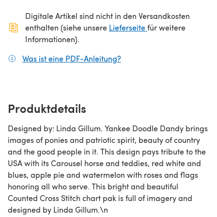
Digitale Artikel sind nicht in den Versandkosten
(öffnet sich in ein
enthalten (siehe unsere
Lieferseite
für weitere
Informationen).
Was ist eine PDF-Anleitung?
(öffnet sich in einem neuen
Produktdetails
Designed by: Linda Gillum. Yankee Doodle Dandy brings
images of ponies and patriotic spirit, beauty of country
and the good people in it. This design pays tribute to the
USA with its Carousel horse and teddies, red white and
blues, apple pie and watermelon with roses and flags
honoring all who serve. This bright and beautiful
Counted Cross Stitch chart pak is full of imagery and
designed by Linda Gillum.\n