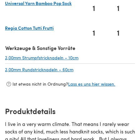
Universal Yarn Bamboo Pop Sock
1
1
(öffnet sich in einem neuen Tab)
Regia Cotton Tutti Frutti
1
1
(öffnet sich in einem neuen Tab)
Werkzeuge & Sonstige Vorräte
2,00mm Strumpfstricknadeln – 10cm
(öffnet sich in einem neuen Ta
2,00mm Rundstricknadeln – 60cm
(öffnet sich in einem neuen Tab)
Ist etwas nicht in Ordnung?
Lass es uns hier wissen.
Produktdetails
I live in a very warm climate. That means I rarely wear
socks of any kind, much less handknit socks, which is such
a pity! All that loveliness and hard work… But I always