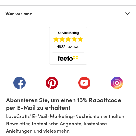
Wer wir sind
(öffnet sich in einem neuen Tab)
(öffnet sich in einem neuen Tab)
(öffnet sich in einem neuen Tab)
(öffnet sich in einem n
(öffnet 
Abonnieren Sie, um einen 15% Rabattcode
per E-Mail zu erhalten!
LoveCrafts' E-Mail-Marketing-Nachrichten enthalten
Newsletter, fantastische Angebote, kostenlose
Anleitungen und vieles mehr.