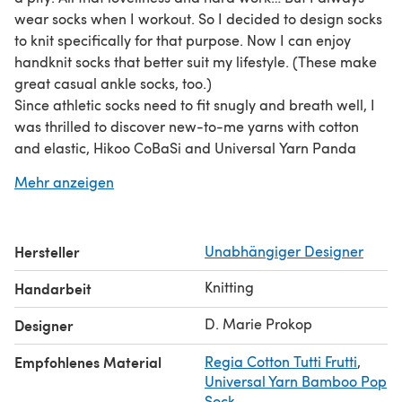
wear socks when I workout. So I decided to design socks
to knit specifically for that purpose. Now I can enjoy
handknit socks that better suit my lifestyle. (These make
great casual ankle socks, too.)
Since athletic socks need to fit snugly and breath well, I
was thrilled to discover new-to-me yarns with cotton
and elastic, Hikoo CoBaSi and Universal Yarn Panda
Cotton. The stretch in these yarns creates a fabric that
Mehr anzeigen
really hugs your foot.
I designed this pattern with groups of short rows in
strategic places and a slipped stitch instep to assist in
Hersteller
Unabhängiger Designer
hugging the curves of the foot. It’s a toe-up only pattern
for now, but leaves room for other knitter preferences,
Knitting
Handarbeit
such as short row heels and choice of using DPNs, magic
loop, etc…
D. Marie Prokop
Designer
Empfohlenes Material
Regia Cotton Tutti Frutti
,
Universal Yarn Bamboo Pop
Sock