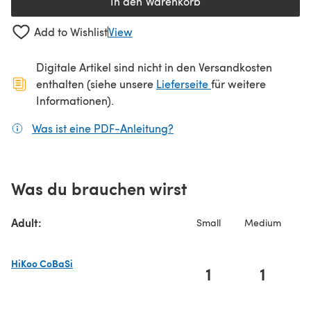
In den Warenkorb
Add to Wishlist
View
Digitale Artikel sind nicht in den Versandkosten
(öffnet sich in ein
enthalten (siehe unsere
Lieferseite
für weitere
Informationen).
Was ist eine PDF-Anleitung?
(öffnet sich in einem neuen
Was du brauchen wirst
Adult:
Small
Medium
HiKoo CoBaSi
1
1
(öffnet sich in einem neuen Tab)