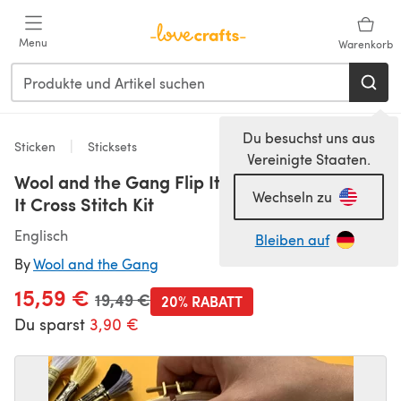
Zum Hauptinhalt springen
Menu
Warenkorb
Du besuchst uns aus
Sticken
Sticksets
Vereinigte Staaten.
Wool and the Gang Flip It And Reverse
Wechseln zu
It Cross Stitch Kit
Englisch
Bleiben auf
By
Wool and the Gang
15,59 €
Alter Preis
19,49 €
20% RABATT
Du sparst
3,90 €