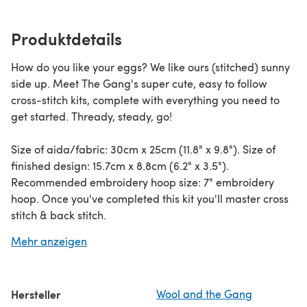
Produktdetails
How do you like your eggs? We like ours (stitched) sunny
side up. Meet The Gang's super cute, easy to follow
cross-stitch kits, complete with everything you need to
get started. Thready, steady, go!
Size of aida/fabric: 30cm x 25cm (11.8" x 9.8"). Size of
finished design: 15.7cm x 8.8cm (6.2" x 3.5").
Recommended embroidery hoop size: 7" embroidery
hoop. Once you've completed this kit you'll master cross
stitch & back stitch.
Mehr anzeigen
What's in your cross stitch kit?
• 6 skeins of DMC embroidery thread
• 1x set of instructions
Hersteller
Wool and the Gang
• 1x design chart