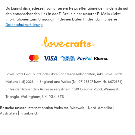
Du kannst dich jederzeit von unserem Newsletter abmelden, indem du auf
den entsprechenden Link in der Fußzeile einer unserer E-Mails klickst.
Informationen zum Umgang mit deinen Daten findest du in unserer
Datenschutzerklärung
.
LoveCrafts Group Ltd (oder ihre Tochtergesellschaften, inkl. LoveCrafts
Makers Ltd) 2026, in England und Wales (Nr. 07193527 bzw. Nr. 8072374)
unter der folgenden Adresse registriert: 1010 Eskdale Road, Winnersh
Triangle, Wokingham, UK, RG41 5TS.
Besuche unsere internationalen Websites:
Weltweit
Nord-Amerika
Australien
Frankreich
Wool and the Gang Flip It
And Reverse It Cross