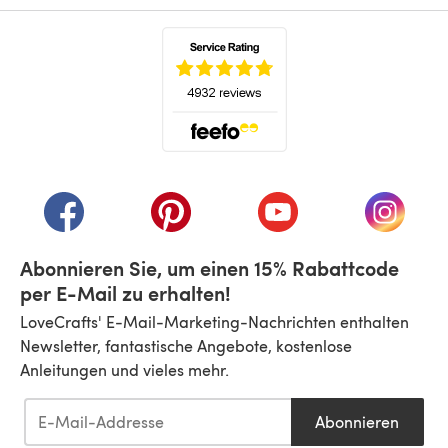
(öffnet sich in einem neuen Tab)
(öffnet sich in einem neuen Tab)
(öffnet sich in einem neuen Tab)
(öffnet sich in einem n
(öffnet 
Abonnieren Sie, um einen 15% Rabattcode
per E-Mail zu erhalten!
LoveCrafts' E-Mail-Marketing-Nachrichten enthalten
Newsletter, fantastische Angebote, kostenlose
Anleitungen und vieles mehr.
Abonnieren