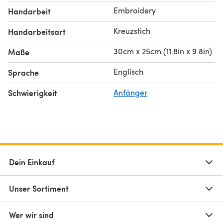
• 1x sheets of DMC 18 count Aida fabric
Embroidery
Handarbeit
• 2x sewing needles
Kreuzstich
Handarbeitsart
For beginner cross stitchers, check out our guide on
how
30cm x 25cm (11.8in x 9.8in)
Maße
to cross stitch
!
Englisch
Sprache
Schwierigkeit
Anfänger
Dein Einkauf
Unser Sortiment
Wer wir sind