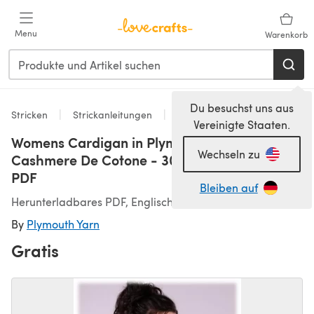
Zum Hauptinhalt springen
Menu
Warenkorb
Du besuchst uns aus
Stricken
Strickanleitungen
Strickjacken
Vereinigte Staaten.
Womens Cardigan in Plymouth Yarn
Wechseln zu
Cashmere De Cotone - 3011 - Downloadable
PDF
Bleiben auf
Herunterladbares PDF, Englisch
By
Plymouth Yarn
Gratis