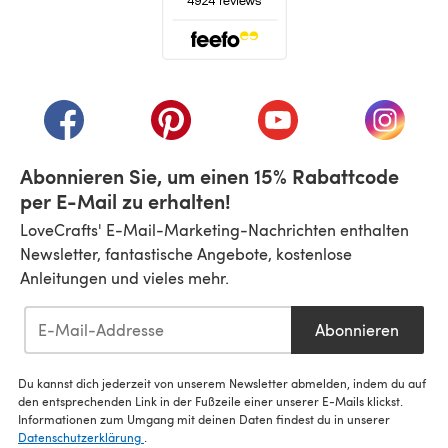
(öffnet sich in einem neuen Tab)
(öffnet sich in einem neuen Tab)
(öffnet sich in einem neuen Tab)
(öffnet sich in einem n
(öffnet 
Abonnieren Sie, um einen 15% Rabattcode
per E-Mail zu erhalten!
LoveCrafts' E-Mail-Marketing-Nachrichten enthalten
Newsletter, fantastische Angebote, kostenlose
Anleitungen und vieles mehr.
Abonnieren
Du kannst dich jederzeit von unserem Newsletter abmelden, indem du auf
den entsprechenden Link in der Fußzeile einer unserer E-Mails klickst.
Informationen zum Umgang mit deinen Daten findest du in unserer
Datenschutzerklärung
.