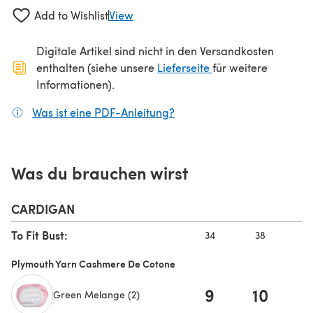
Add to Wishlist
View
Digitale Artikel sind nicht in den Versandkosten
(öffnet sich in ein
enthalten (siehe unsere
Lieferseite
für weitere
Informationen).
Was ist eine PDF-Anleitung?
(öffnet sich in einem neuen
Was du brauchen wirst
CARDIGAN
To Fit Bust:
34
38
4
Plymouth Yarn Cashmere De Cotone
9
10
1
Green Melange (2)