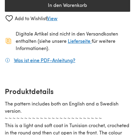
In den Warenkorb
Add to Wishlist
View
Digitale Artikel sind nicht in den Versandkosten
(öffnet sich in ein
enthalten (siehe unsere
Lieferseite
für weitere
Informationen).
Was ist eine PDF-Anleitung?
(öffnet sich in einem neuen
Produktdetails
The pattern includes both an English and a Swedish
version.
~ ~ ~ ~ ~ ~ ~ ~ ~ ~ ~ ~ ~ ~ ~ ~ ~ ~ ~ ~ ~ ~ ~ ~ ~
This is a light and soft coat in Tunisian crochet, crocheted
in the round and then cut open in the front. The colour