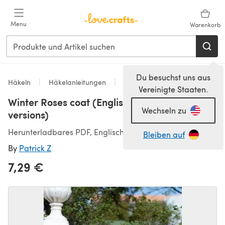
Zum Hauptinhalt springen
Menu
Warenkorb
Du besuchst uns aus
Häkeln
Häkelanleitungen
Jackets
Vereinigte Staaten.
Winter Roses coat (English & Swedish
Wechseln zu
versions)
Herunterladbares PDF, Englisch, Schwedisch
Bleiben auf
By
Patrick Z
7,29 €