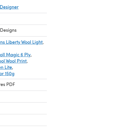
Designer
 Designs
rns Liberty Wool Light
,
oll Magic 6 Ply
,
ol Wool Print
,
n Lite
,
or 150g
res PDF