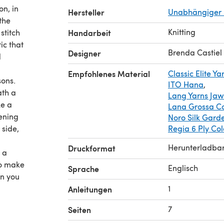
on, in
Hersteller
Unabhängiger 
 the
Knitting
stitch
Handarbeit
ic that
Brenda Castiel
Designer
d
Empfohlenes Material
Classic Elite Ya
sons.
ITO Hana
,
ath a
Lang Yarns Jaw
ke a
Lana Grossa Co
ening
Noro Silk Garde
 side,
Regia 6 Ply Col
Herunterladba
Druckformat
 a
to make
Englisch
Sprache
rn you
the
1
Anleitungen
7
Seiten
nt