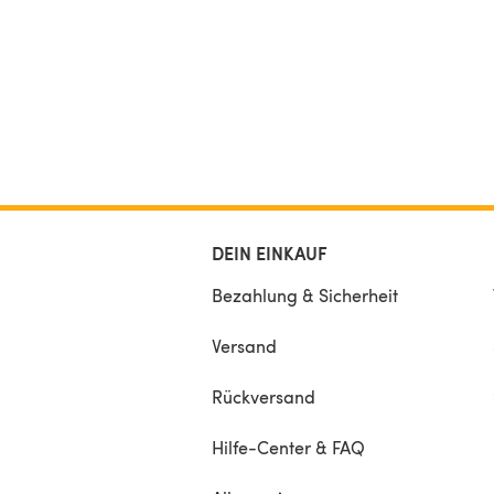
yarns. Lace pattern is both charted and written.
DEIN EINKAUF
Bezahlung & Sicherheit
Versand
Rückversand
Hilfe-Center & FAQ