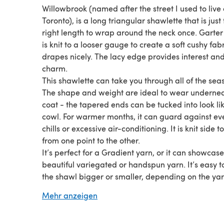
Willowbrook (named after the street I used to live 
Toronto), is a long triangular shawlette that is just
right length to wrap around the neck once. Garter 
is knit to a looser gauge to create a soft cushy fabr
drapes nicely. The lacy edge provides interest an
charm.
This shawlette can take you through all of the sea
The shape and weight are ideal to wear underne
coat - the tapered ends can be tucked into look li
cowl. For warmer months, it can guard against ev
chills or excessive air-conditioning. It is knit side to
from one point to the other.
It’s perfect for a Gradient yarn, or it can showcase
beautiful variegated or handspun yarn. It’s easy 
the shawl bigger or smaller, depending on the ya
have. Instructions are provided to help you make 
Mehr anzeigen
most of your yarn.
Pattern has been test knitted using several differe