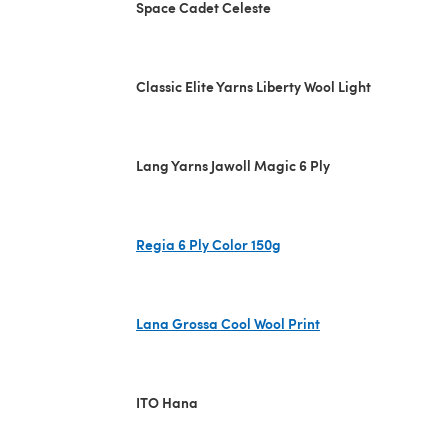
Space Cadet Celeste
Classic Elite Yarns Liberty Wool Light
Lang Yarns Jawoll Magic 6 Ply
Regia 6 Ply Color 150g
(öffnet sich in einem neuen Tab)
Lana Grossa Cool Wool Print
(öffnet sich in einem neuen Tab)
ITO Hana