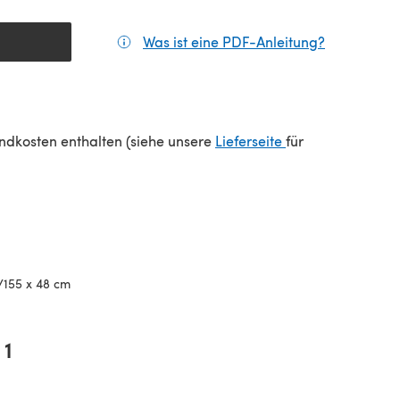
Was ist eine PDF-Anleitung?
(öffnet sic
(öffnet sich in e
sandkosten enthalten (siehe unsere
Lieferseite
für
n/155 x 48 cm
1