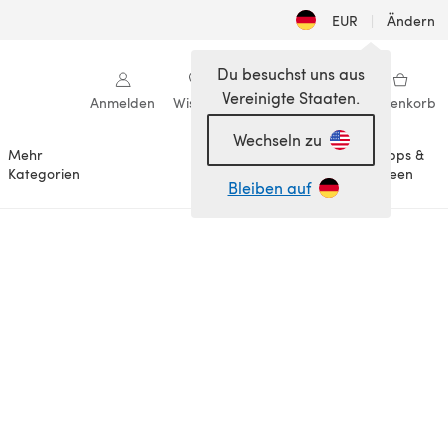
EUR
|
Ändern
Du besuchst uns aus
Vereinigte Staaten.
Anmelden
Wishlist
Meine Bibliothek
Warenkorb
Wechseln zu
Mehr
Tipps &
Anlässe
Kategorien
Ideen
Bleiben auf