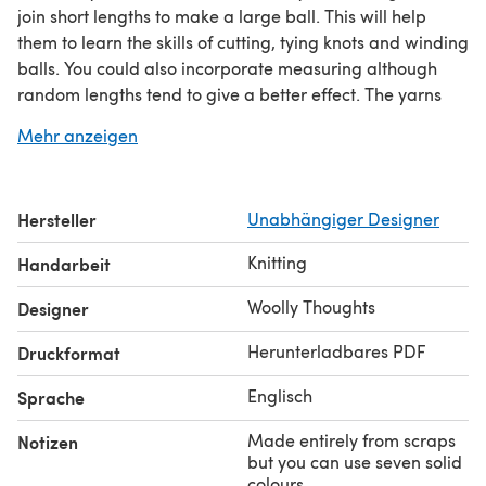
join short lengths to make a large ball. This will help
them to learn the skills of cutting, tying knots and winding
balls. You could also incorporate measuring although
random lengths tend to give a better effect. The yarns
should all be of approximately the same thickness.
Mehr anzeigen
The afghan in the photos was made from very short
lengths of yarn, making it very striped. If you use longer
lengths you will get more blocks of colour.
Hersteller
Unabhängiger Designer
This afghan is unusual because it has seven sections.
Most have six or eight sections where you can create
Knitting
Handarbeit
symmetrical colouring patterns. This one needs seven
different colours.
Woolly Thoughts
Designer
It can be made to any size you want, on straight needles.
Herunterladbares PDF
Druckformat
Englisch
Sprache
Made entirely from scraps
Notizen
but you can use seven solid
colours.