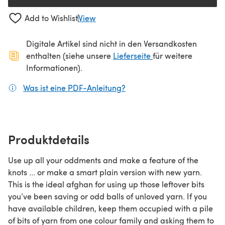
Add to Wishlist
View
Digitale Artikel sind nicht in den Versandkosten
(öffnet sich in ein
enthalten (siehe unsere
Lieferseite
für weitere
Informationen).
Was ist eine PDF-Anleitung?
(öffnet sich in einem neuen
Produktdetails
Use up all your oddments and make a feature of the
knots ... or make a smart plain version with new yarn.
This is the ideal afghan for using up those leftover bits
you’ve been saving or odd balls of unloved yarn. If you
have available children, keep them occupied with a pile
of bits of yarn from one colour family and asking them to