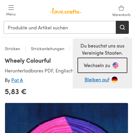
Zum Hauptinhalt springen
Menu
Warenkorb
Du besuchst uns aus
Stricken
Strickanleitungen
Decken
Vereinigte Staaten.
Wheely Colourful
Wechseln zu
Herunterladbares PDF, Englisch
Bleiben auf
By
Pat A
5,83 €