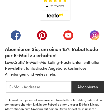
(öffnet sich in einem neuen Tab)
(öffnet sich in einem neuen Tab)
(öffnet sich in einem neuen Tab)
(öffnet sich in einem n
(öffnet 
Abonnieren Sie, um einen 15% Rabattcode
per E-Mail zu erhalten!
LoveCrafts' E-Mail-Marketing-Nachrichten enthalten
Newsletter, fantastische Angebote, kostenlose
Anleitungen und vieles mehr.
Abonnieren
Du kannst dich jederzeit von unserem Newsletter abmelden, indem du auf
den entsprechenden Link in der Fußzeile einer unserer E-Mails klickst.
Informationen zum Umgang mit deinen Daten findest du in unserer