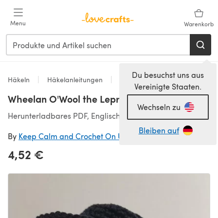
Zum Hauptinhalt springen
Menu
Warenkorb
Du besuchst uns aus
Häkeln
Häkelanleitungen
Spielzeug
Vereinigte Staaten.
Wheelan O'Wool the Leprechaun Amigirumi
Wechseln zu
Herunterladbares PDF, Englisch
Bleiben auf
By
Keep Calm and Crochet On UK
4,52 €