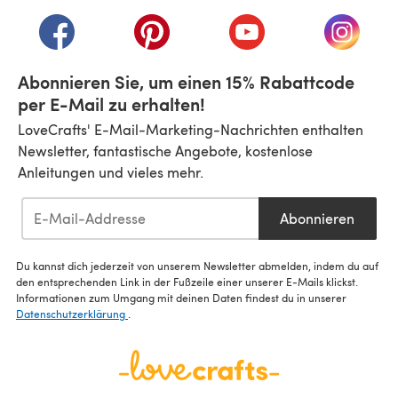
(öffnet sich in einem neuen Tab)
(öffnet sich in einem neuen Tab)
(öffnet sich in einem neuen Tab)
(öffnet sich in einem n
(öffnet 
Abonnieren Sie, um einen 15% Rabattcode
per E-Mail zu erhalten!
LoveCrafts' E-Mail-Marketing-Nachrichten enthalten
Newsletter, fantastische Angebote, kostenlose
Anleitungen und vieles mehr.
Abonnieren
Du kannst dich jederzeit von unserem Newsletter abmelden, indem du auf
den entsprechenden Link in der Fußzeile einer unserer E-Mails klickst.
Informationen zum Umgang mit deinen Daten findest du in unserer
Datenschutzerklärung
.