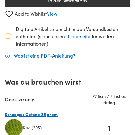
In den Warenkorb
Add to Wishlist
View
Digitale Artikel sind nicht in den Versandkosten
(öffnet sich in ein
enthalten (siehe unsere
Lieferseite
für weitere
Informationen).
Was ist eine PDF-Anleitung?
(öffnet sich in einem neuen
Was du brauchen wirst
77.5cm / 7 inches
One size only:
sitting
Scheepjes Catona 25 gram
1
Kiwi (205)