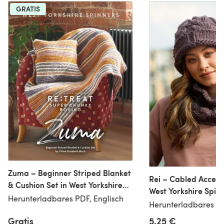
GRATIS
Zuma – Beginner Striped Blanket
Rei – Cabled Accesso
& Cushion Set in West Yorkshire
West Yorkshire Spin
Spinners Re:Treat Superchunky -
Herunterladbares PDF, Englisch
Superchunky - DBP0
Herunterladbares PD
Downloadable PDF
Downloadable PDF
Gratis
5,25 €