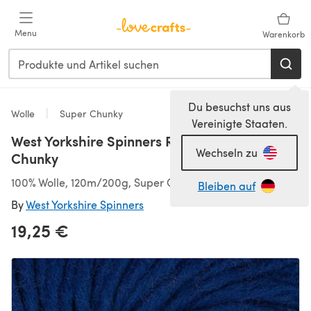
Zum Hauptinhalt springen
Menu
Warenkorb
Du besuchst uns aus
Wolle
Super Chunky
Vereinigte Staaten.
West Yorkshire Spinners Re:Treat Super
Wechseln zu
Chunky
100% Wolle, 120m/200g, Super Chunky (8,00 mm+)
Bleiben auf
By
West Yorkshire Spinners
19,25 €