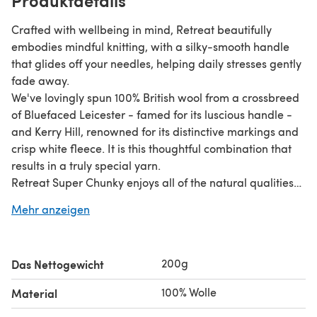
Crafted with wellbeing in mind, Retreat beautifully
embodies mindful knitting, with a silky-smooth handle
that glides off your needles, helping daily stresses gently
fade away.
We've lovingly spun 100% British wool from a crossbreed
of Bluefaced Leicester - famed for its luscious handle -
and Kerry Hill, renowned for its distinctive markings and
crisp white fleece. It is this thoughtful combination that
results in a truly special yarn.
Retreat Super Chunky enjoys all of the natural qualities
of a soft and gentle roving, creating a subtle halo to your
Mehr anzeigen
unique and luxurious hand knits.
With a harmonious colour range of sumptuous deep
tones and calming neutrals, there is shade to balance,
200g
Das Nettogewicht
uplift and bring you joy.
100% Wolle
Material