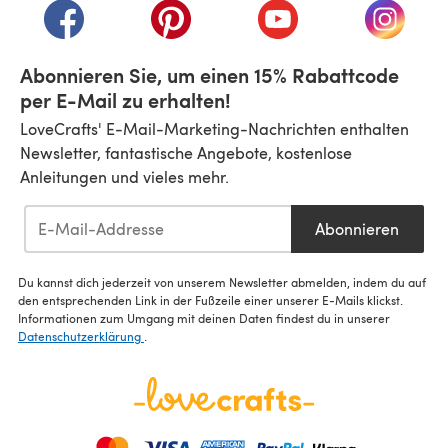
(öffnet sich in einem neuen Tab)
(öffnet sich in einem neuen Tab)
(öffnet sich in einem n
(öffnet 
Abonnieren Sie, um einen 15% Rabattcode
per E-Mail zu erhalten!
LoveCrafts' E-Mail-Marketing-Nachrichten enthalten
Newsletter, fantastische Angebote, kostenlose
Anleitungen und vieles mehr.
Abonnieren
Du kannst dich jederzeit von unserem Newsletter abmelden, indem du auf
den entsprechenden Link in der Fußzeile einer unserer E-Mails klickst.
Informationen zum Umgang mit deinen Daten findest du in unserer
Datenschutzerklärung
.