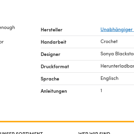
l enough
Hersteller
Unabhängiger 
Crochet
or
Handarbeit
Sonya Blacksto
Designer
Herunterladba
Druckformat
Englisch
Sprache
1
Anleitungen
UNSER SORTIMENT
WER WIR SIND