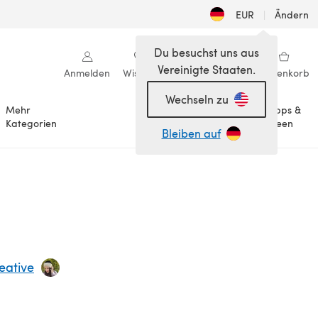
EUR
|
Ändern
Du besuchst uns aus
Vereinigte Staaten.
Anmelden
Wishlist
Meine Bibliothek
Warenkorb
Wechseln zu
Mehr
Tipps &
Anlässe
Kategorien
Ideen
Bleiben auf
eative