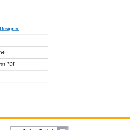
Designer
ne
res PDF