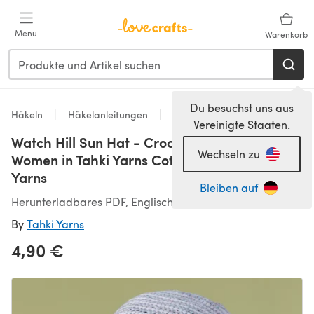
Zum Hauptinhalt springen
Menu
Warenkorb
Du besuchst uns aus
Häkeln
Häkelanleitungen
Hats
Vereinigte Staaten.
Watch Hill Sun Hat - Crochet Pattern for
Wechseln zu
Women in Tahki Yarns Cotton Classic by Tahki
Yarns
Bleiben auf
Herunterladbares PDF, Englisch
By
Tahki Yarns
4,90 €