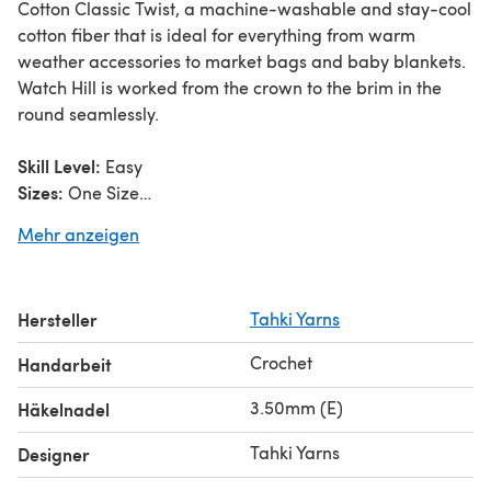
Cotton Classic Twist, a machine-washable and stay-cool
cotton fiber that is ideal for everything from warm
weather accessories to market bags and baby blankets.
Watch Hill is worked from the crown to the brim in the
round seamlessly.
Skill Level:
Easy
Sizes:
One Size
Finished Measurements:
21” crown circumference; 6¼”
Mehr anzeigen
crown depth; and 4” brim depth
Yarn Requirements:
Yarn A
– 2 hanks Tahki Yarns Cotton Classic (100%
Hersteller
Tahki Yarns
Mercerized Cotton; 50g/108yds) shown in 3001 White
Yarn B –
2 hanks Tahki Yarns Cotton Classic Twist
Crochet
Handarbeit
(100% Mercerized Cotton; 50g/108yds) shown in 5100
Spring Flowers
3.50mm (E)
Häkelnadel
Hooks:
US E/4 (3.50mm)
Tahki Yarns
Designer
Gauge:
19 sts and 15 rnds = 4” in half double crochet
(hdc)