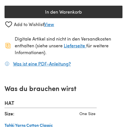
In den Warenkorb
Add to Wishlist
View
Digitale Artikel sind nicht in den Versandkosten
(öffnet sich in ein
enthalten (siehe unsere
Lieferseite
für weitere
Informationen).
Was ist eine PDF-Anleitung?
(öffnet sich in einem neuen
Was du brauchen wirst
HAT
Size:
One Size
Tahki Yarns Cotton Classic