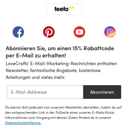
(öffnet sich in einem neuen Tab)
(öffnet sich in einem neuen Tab)
(öffnet sich in einem neuen Tab)
(öffnet sich in einem n
(öffnet 
Abonnieren Sie, um einen 15% Rabattcode
per E-Mail zu erhalten!
LoveCrafts' E-Mail-Marketing-Nachrichten enthalten
Newsletter, fantastische Angebote, kostenlose
Anleitungen und vieles mehr.
Abonnieren
Du kannst dich jederzeit von unserem Newsletter abmelden, indem du auf
den entsprechenden Link in der Fußzeile einer unserer E-Mails klickst.
Informationen zum Umgang mit deinen Daten findest du in unserer
Datenschutzerklärung
.