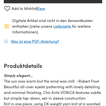
Add to Wishlist
View
Digitale Artikel sind nicht in den Versandkosten
(öffnet sich in ein
enthalten (siehe unsere
Lieferseite
für weitere
Informationen).
Was ist eine PDF-Anleitung?
(öffnet sich in einem neuen
Produktdetails
Simply elegant...
The sun was warm but the wind was chill. ~Robert Frost
Beautiful all-over eyelet patterning with lovely detailing
and minimal finishing, Chic Knits VONICA features subtle
but simple top-down, set-in sleeve construction.
Knit in one piece, using DK weight yarn knit at a worsted