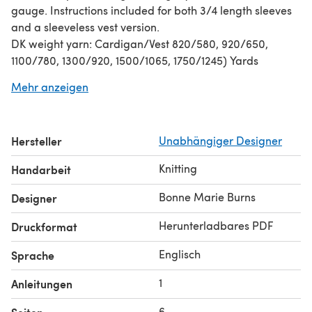
gauge. Instructions included for both 3/4 length sleeves
and a sleeveless vest version.
DK weight yarn: Cardigan/Vest 820/580, 920/650,
1100/780, 1300/920, 1500/1065, 1750/1245) Yards
Great Tip: How to Reinforce a Shoulder Area. Helps with
Mehr anzeigen
top-down lace cardigan sleeves fit:
http://chicknits.com/rambles/?p=8740
Hersteller
Unabhängiger Designer
Knitting
Handarbeit
Bonne Marie Burns
Designer
Herunterladbares PDF
Druckformat
Englisch
Sprache
1
Anleitungen
6