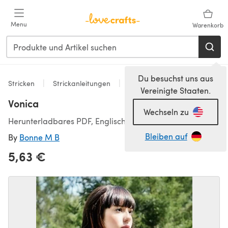
Zum Hauptinhalt springen
Menu
Warenkorb
Du besuchst uns aus
Stricken
Strickanleitungen
Westen
Vereinigte Staaten.
Vonica
Wechseln zu
Herunterladbares PDF, Englisch
Bleiben auf
By
Bonne M B
5,63 €