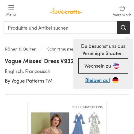
Zum Hauptinhalt springen
Menu
Warenkorb
Du besuchst uns aus
Nähen & Quilten
Schnittmuster & Quiltmuster
Vereinigte Staaten.
Vogue Misses' Dress V9328 - Sewing Pattern
Wechseln zu
Englisch, Französisch
Bleiben auf
By
Vogue Patterns TM