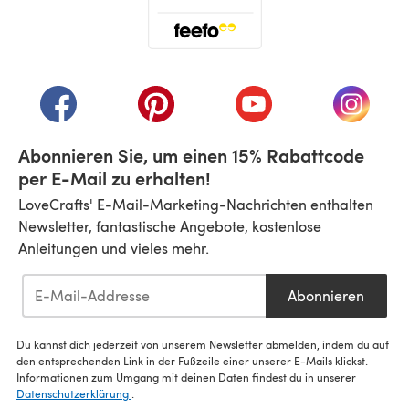
(öffnet sich in einem neuen Tab)
(öffnet sich in einem neuen Tab)
(öffnet sich in einem neuen Tab)
(öffnet sich in einem n
(öffnet 
Abonnieren Sie, um einen 15% Rabattcode
per E-Mail zu erhalten!
LoveCrafts' E-Mail-Marketing-Nachrichten enthalten
Newsletter, fantastische Angebote, kostenlose
Anleitungen und vieles mehr.
Abonnieren
Du kannst dich jederzeit von unserem Newsletter abmelden, indem du auf
den entsprechenden Link in der Fußzeile einer unserer E-Mails klickst.
Informationen zum Umgang mit deinen Daten findest du in unserer
Datenschutzerklärung
.