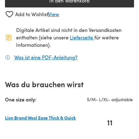
In den Warenkorb
Add to Wishlist
View
Digitale Artikel sind nicht in den Versandkosten
(öffnet sich in ein
enthalten (siehe unsere
Lieferseite
für weitere
Informationen).
Was ist eine PDF-Anleitung?
(öffnet sich in einem neuen
Was du brauchen wirst
One size only:
S/M- L/XL- adjustable
Lion Brand Wool Ease Thick & Quick
11
(öffnet sich in einem neuen Tab)