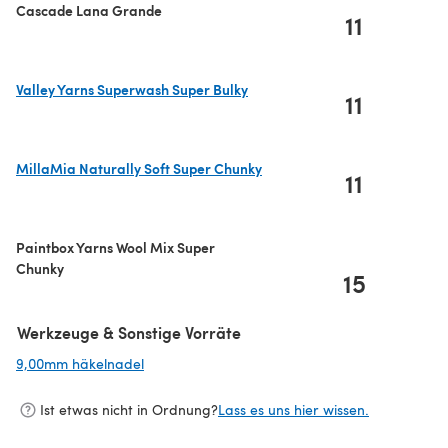
Cascade Lana Grande
11
Valley Yarns Superwash Super Bulky
11
(öffnet sich in einem neuen Tab)
MillaMia Naturally Soft Super Chunky
11
(öffnet sich in einem neuen Tab)
Paintbox Yarns Wool Mix Super
Chunky
15
Werkzeuge & Sonstige Vorräte
9,00mm häkelnadel
(öffnet sich in einem neuen Tab)
Ist etwas nicht in Ordnung?
Lass es uns hier wissen.