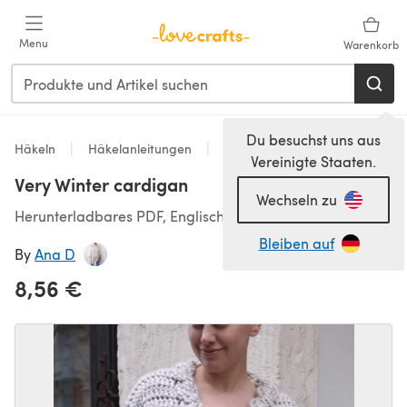
Zum Hauptinhalt springen
Menu
Warenkorb
Du besuchst uns aus
Häkeln
Häkelanleitungen
Jacken
Vereinigte Staaten.
Very Winter cardigan
Wechseln zu
Herunterladbares PDF, Englisch
Bleiben auf
By
Ana D
8,56 €