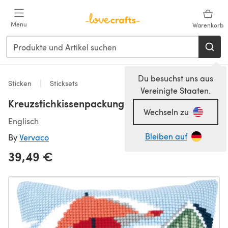
Zum Hauptinhalt springen
Menu
Warenkorb
Du besuchst uns aus
Sticken
Sticksets
Vereinigte Staaten.
Kreuzstichkissenpackung Am Strand
Wechseln zu
Englisch
Bleiben auf
By
Vervaco
39,49 €