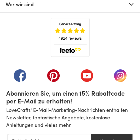
Wer wir sind
(öffnet sich in einem neuen Tab)
(öffnet sich in einem neuen Tab)
(öffnet sich in einem neuen Tab)
(öffnet sich in einem n
(öffnet 
Abonnieren Sie, um einen 15% Rabattcode
per E-Mail zu erhalten!
LoveCrafts' E-Mail-Marketing-Nachrichten enthalten
Newsletter, fantastische Angebote, kostenlose
Anleitungen und vieles mehr.