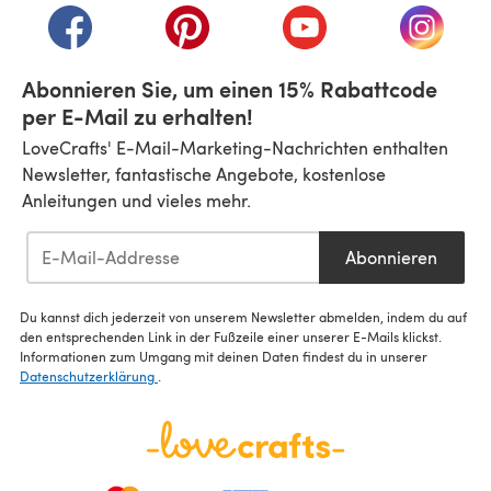
(öffnet sich in einem neuen Tab)
(öffnet sich in einem neuen Tab)
(öffnet sich in einem n
(öffnet 
Abonnieren Sie, um einen 15% Rabattcode
per E-Mail zu erhalten!
LoveCrafts' E-Mail-Marketing-Nachrichten enthalten
Newsletter, fantastische Angebote, kostenlose
Anleitungen und vieles mehr.
Abonnieren
Du kannst dich jederzeit von unserem Newsletter abmelden, indem du auf
den entsprechenden Link in der Fußzeile einer unserer E-Mails klickst.
Informationen zum Umgang mit deinen Daten findest du in unserer
Datenschutzerklärung
.