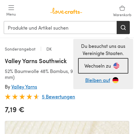
Zum Hauptinhalt springen
Menu
Warenkorb
Du besuchst uns aus
Sonderangebot
DK
Vereinigte Staaten.
Valley Yarns Southwick
Wechseln zu
52% Baumwolle 48% Bambus, 96m/50g, DK (3,75-4,50
mm)
Bleiben auf
By
Valley Yarns
5 Bewertungen
7,19 €