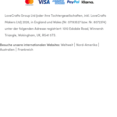
LoveCrafts Group Ltd (oder ihre Tochtergesellschaften, inkl. LoveCrafts
Makers Ltd) 2026, in England und Wales (Nr. 07193527 bzw. Nr. 8072374)
unter der folgenden Adresse registriert: 1010 Eskdale Road, Winnersh
Triangle, Wokingham, UK, RG41 5TS.
Besuche unsere internationalen Websites:
Weltweit
Nord-Amerika
Australien
Frankreich