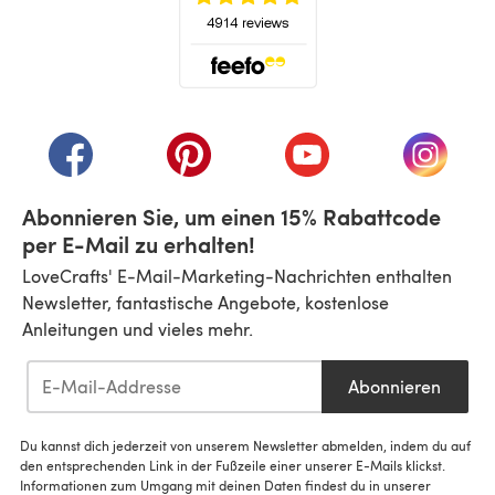
(öffnet sich in einem neuen Tab)
(öffnet sich in einem neuen Tab)
(öffnet sich in einem neuen Tab)
(öffnet sich in einem n
(öffnet 
Abonnieren Sie, um einen 15% Rabattcode
per E-Mail zu erhalten!
LoveCrafts' E-Mail-Marketing-Nachrichten enthalten
Newsletter, fantastische Angebote, kostenlose
Anleitungen und vieles mehr.
Abonnieren
Du kannst dich jederzeit von unserem Newsletter abmelden, indem du auf
den entsprechenden Link in der Fußzeile einer unserer E-Mails klickst.
Informationen zum Umgang mit deinen Daten findest du in unserer