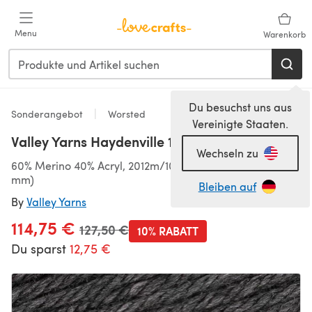
Zum Hauptinhalt springen
Menu
Warenkorb
Du besuchst uns aus
Sonderangebot
Worsted
Vereinigte Staaten.
Valley Yarns Haydenville 10er Sparset
Wechseln zu
60% Merino 40% Acryl, 2012m/1000g, Worsted (4,50-5,50
mm)
Bleiben auf
By
Valley Yarns
114,75 €
Alter Preis
127,50 €
10% RABATT
Du sparst
12,75 €