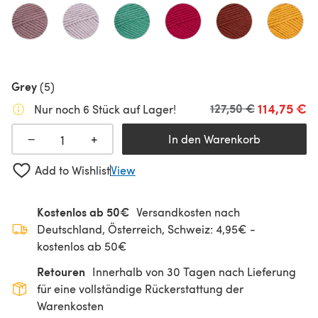
Grey
(5)
114,75 €
Alter Preis
127,50 €
Nur noch 6 Stück auf Lager!
+
−
In den Warenkorb
Add to Wishlist
View
Kostenlos ab 50€
Versandkosten nach
Deutschland, Österreich, Schweiz: 4,95€ -
kostenlos ab 50€
Retouren
Innerhalb von 30 Tagen nach Lieferung
für eine vollständige Rückerstattung der
Warenkosten