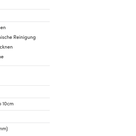
hen
ische Reinigung
ocknen
he
o 10cm
 mm)