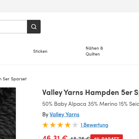
Nähen &
Sticken
Quilten
 5er Sparset
Valley Yarns Hampden 5er S
50% Baby Alpaca 35% Merino 15% Sei
By
Valley Yarns
1 Bewertung
46,31 €
Alter Preis
48,75 €