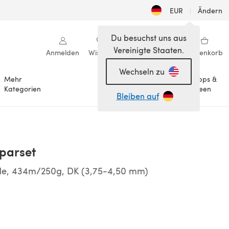
EUR
|
Ändern
Du besuchst uns aus
Vereinigte Staaten.
Anmelden
Wishlist
Meine Bibliothek
Warenkorb
Wechseln zu
Mehr
Tipps &
Anlässe
Kategorien
Ideen
Bleiben auf
parset
de, 434m/250g, DK (3,75-4,50 mm)