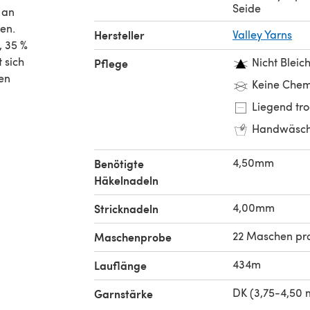
Seide
 an
den.
Hersteller
Valley Yarns
, 35 %
 sich
Nicht Bleic
Pflege
hen
Keine Chem
Liegend tr
Handwäsc
4,50mm
Benötigte
Häkelnadeln
4,00mm
Stricknadeln
22 Maschen pr
Maschenprobe
434m
Lauflänge
DK (3,75-4,50
Garnstärke