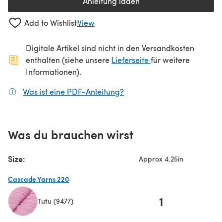
Anleitung laden
(öffnet sich in einem neuen Tab
Add to Wishlist
View
Digitale Artikel sind nicht in den Versandkosten
(öffnet sich in ein
enthalten (siehe unsere
Lieferseite
für weitere
Informationen).
Was ist eine PDF-Anleitung?
(öffnet sich in einem neuen
Was du brauchen wirst
Size:
Approx 4.25in
Cascade Yarns 220
1
Tutu (9477)
(öffnet sich in einem neuen Tab)