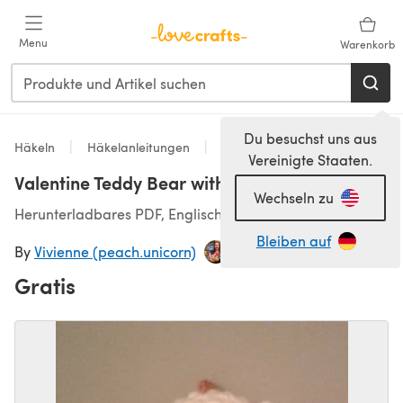
Zum Hauptinhalt springen
Menu
Warenkorb
Du besuchst uns aus
Häkeln
Häkelanleitungen
Spielzeug
Vereinigte Staaten.
Valentine Teddy Bear with a Rose
Wechseln zu
Herunterladbares PDF, Englisch
Bleiben auf
By
Vivienne (peach.unicorn)
Gratis