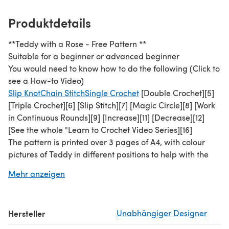
Produktdetails
**Teddy with a Rose - Free Pattern **
Suitable for a beginner or advanced beginner
You would need to know how to do the following (Click to
see a How-to Video)
Slip Knot
Chain Stitch
Single Crochet
[Double Crochet][5]
[Triple Crochet][6] [Slip Stitch][7] [Magic Circle][8] [Work
in Continuous Rounds][9] [Increase][11] [Decrease][12]
[See the whole "Learn to Crochet Video Series][16]
The pattern is printed over 3 pages of A4, with colour
pictures of Teddy in different positions to help with the
sewing together.
Mehr anzeigen
Materials used in Model:
Pink DK Wool (less than 50g) Small amounts of DK wool
in Green, Orange and Black 5.00mm Crochet Hook
Hersteller
Unabhängiger Designer
Fiberfill Stuffing Yarn/Tapestry Needle for sewing
together Key ring