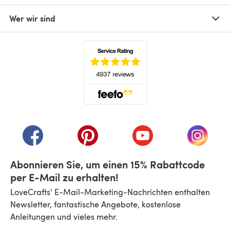
Wer wir sind
(öffnet sich in einem neuen Tab)
(öffnet sich in einem neuen Tab)
(öffnet sich in einem neuen Tab)
(öffnet sich in einem n
(öffnet 
Abonnieren Sie, um einen 15% Rabattcode
per E-Mail zu erhalten!
LoveCrafts' E-Mail-Marketing-Nachrichten enthalten
Newsletter, fantastische Angebote, kostenlose
Anleitungen und vieles mehr.