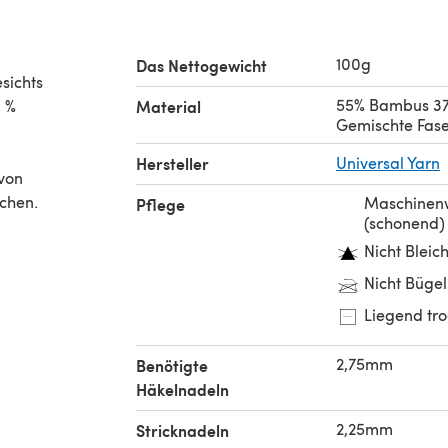
100g
Das Nettogewicht
sichts
55% Bambus 3
0 %
Material
Gemischte Fase
Hersteller
Universal Yarn
 von
chen.
Maschinen
Pflege
(schonend)
Nicht Bleic
Nicht Büge
Liegend tr
2,75mm
Benötigte
Häkelnadeln
2,25mm
Stricknadeln