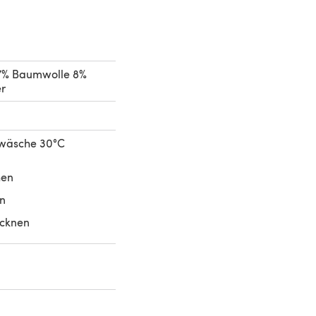
7% Baumwolle 8%
r
wäsche 30°C
hen
ln
ocknen