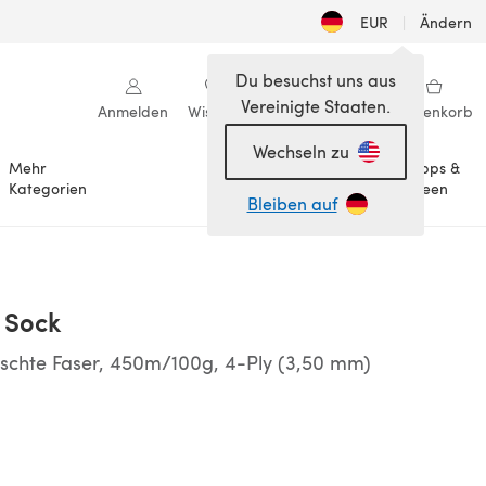
EUR
|
Ändern
Du besuchst uns aus
Vereinigte Staaten.
Anmelden
Wishlist
Meine Bibliothek
Warenkorb
Wechseln zu
Mehr
Tipps &
Anlässe
Kategorien
Ideen
Bleiben auf
 Sock
chte Faser, 450m/100g, 4-Ply (3,50 mm)