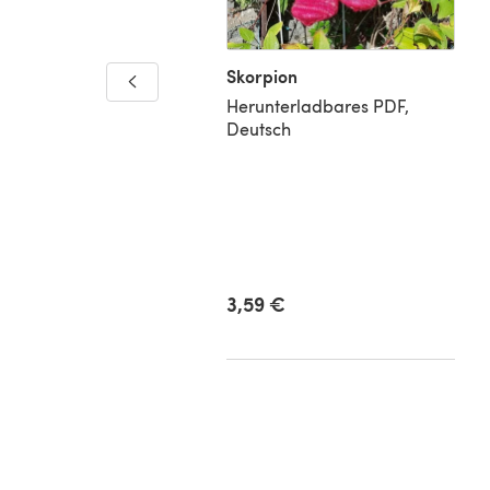
ofa Pillow Cushion
Skorpion
er
Herunterladbares PDF,
Deutsch
nterladbares PDF,
isch
0 €
3,59 €