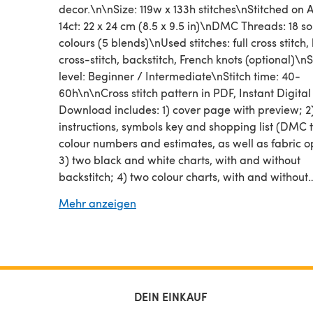
decor.\n\nSize: 119w x 133h stitches\nStitched on 
14ct: 22 x 24 cm (8.5 x 9.5 in)\nDMC Threads: 18 so
colours (5 blends)\nUsed stitches: full cross stitch, 
cross-stitch, backstitch, French knots (optional)\nSk
level: Beginner / Intermediate\nStitch time: 40-
60h\n\nCross stitch pattern in PDF, Instant Digital
Download includes: 1) cover page with preview; 2
instructions, symbols key and shopping list (DMC 
colour numbers and estimates, as well as fabric op
3) two black and white charts, with and without
backstitch; 4) two colour charts, with and without
backstitch; 5) single page PDF for Pattern Keeper
Mehr anzeigen
(available on request).\n\nPlease note: This patte
for personal use only - not for commercial use. Yo
make copies of our charts to distribute (either as 
printed versions) but you can definitely sell your f
cross stitch work.
DEIN EINKAUF