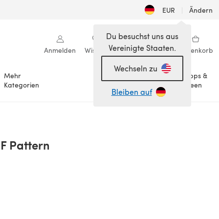
EUR
|
Ändern
Du besuchst uns aus
Vereinigte Staaten.
Anmelden
Wishlist
Meine Bibliothek
Warenkorb
Wechseln zu
Mehr
Tipps &
Anlässe
Kategorien
Ideen
Bleiben auf
DF Pattern