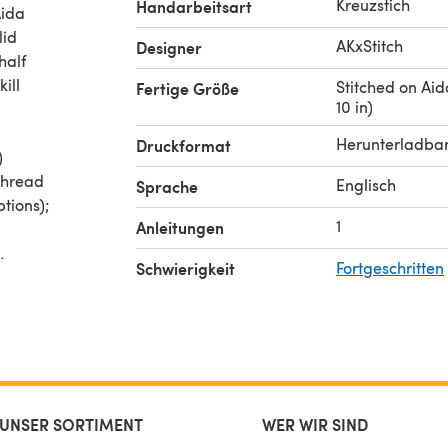
Kreuzstich
Handarbeitsart
Aida
lid
AKxStitch
Designer
half
ill
Stitched on Aida
Fertige Größe
10 in)
Herunterladba
Druckformat
)
thread
Englisch
Sprache
tions);
1
Anleitungen
Schwierigkeit
Fortgeschritten
rn is
u can't
PDF or
inished
UNSER SORTIMENT
WER WIR SIND