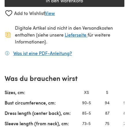
In den Warenkorb
Add to Wishlist
View
Digitale Artikel sind nicht in den Versandkosten
(öffnet sich in ein
enthalten (siehe unsere
Lieferseite
für weitere
Informationen).
Was ist eine PDF-Anleitung?
(öffnet sich in einem neuen
Was du brauchen wirst
Sizes, cm:
XS
S
Bust circumference, cm:
90-5
94
99
Dress length (center back), cm:
85-5
87
88
Sleeve length (from neck), cm:
73-5
75
76