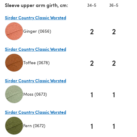
Sleeve upper arm girth, cm:
34-5
36-5
3
Sirdar Country Classic Worsted
2
2
Ginger (0656)
(öffnet sich in einem neuen Tab)
Sirdar Country Classic Worsted
2
2
Toffee (0678)
(öffnet sich in einem neuen Tab)
Sirdar Country Classic Worsted
1
1
Moss (0673)
(öffnet sich in einem neuen Tab)
Sirdar Country Classic Worsted
1
1
Fern (0672)