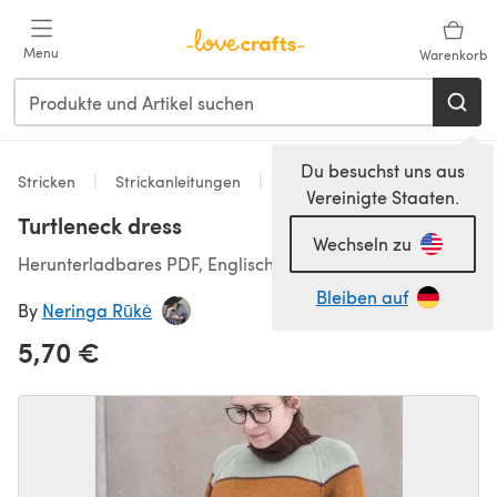
Zum Hauptinhalt springen
Menu
Warenkorb
Du besuchst uns aus
Stricken
Strickanleitungen
Kleider
Vereinigte Staaten.
Turtleneck dress
Wechseln zu
Herunterladbares PDF, Englisch
Bleiben auf
By
Neringa Rūkė
5,70 €