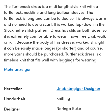
The Turtleneck dress is a midi length style knit with a
turtleneck, neckline and long balloon sleeves. The
turtleneck is long and can be folded so it is always warm
and no need to use a scarf. It is worked top-down in the
Stockinette stitch pattern. Dress has slits on both sides, so
it is extremely comfortable to wear, move freely, sit, walk
or run. Because the body of this dress is worked straight
it can be easily made longer (or shorter) and of course,
more yarns should be purchased. Turtleneck dress is a
timeless knit that fits well with leggings for wearing
everywhere and anytime.
Mehr anzeigen
**Yarn:**Sirdar, Country classic worsted (50% merino
wool, 50% acrylic; 100g/3.5oz = 200m/218yds).
**Colours:**656 – Ginger; 678 – Toffee; 673 – Moss; 672
Hersteller
Unabhängiger Designer
– Fern; 671 – Pine; 679 – Chesnut.
**Gauge:**10cm x 10cm (4’’ x 4’’) = 22.5 stitches x 26.5
Knitting
Handarbeit
rows in Stockinette stitch after washing.
**Pattern includes:**Youtube video links with QR codes,
Neringa Ruke
Designer