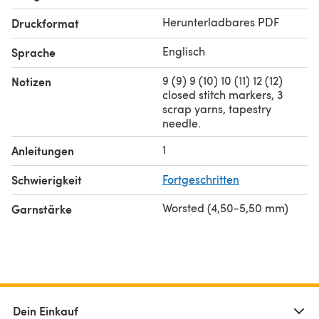
dress schematic, finished measurements size table,
Herunterladbares PDF
Druckformat
abbreviations.
Englisch
Sprache
9 (9) 9 (10) 10 (11) 12 (12)
Notizen
closed stitch markers, 3
scrap yarns, tapestry
needle.
1
Anleitungen
Schwierigkeit
Fortgeschritten
Worsted (4,50-5,50 mm)
Garnstärke
Dein Einkauf