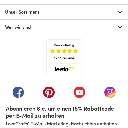
Unser Sortiment
Wer wir sind
(öffnet sich in einem neuen Tab)
(öffnet sich in einem neuen Tab)
(öffnet sich in einem neuen Tab)
(öffnet sich in einem n
(öffnet 
Abonnieren Sie, um einen 15% Rabattcode
per E-Mail zu erhalten!
LoveCrafts' E-Mail-Marketing-Nachrichten enthalten