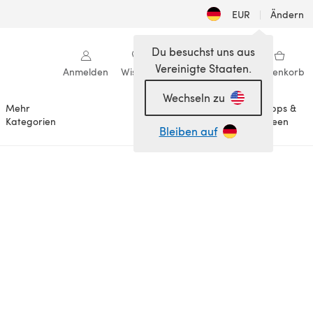
EUR
|
Ändern
Du besuchst uns aus
Vereinigte Staaten.
Anmelden
Wishlist
Meine Bibliothek
Warenkorb
Wechseln zu
Mehr
Tipps &
Anlässe
Kategorien
Ideen
Bleiben auf