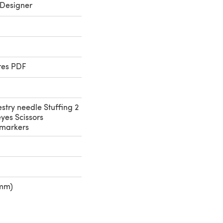
Designer
res PDF
try needle Stuffing 2
yes Scissors
 markers
 mm)