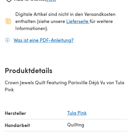
Digitale Artikel sind nicht in den Versandkosten
(öffnet sich in ein
enthalten (siehe unsere
Lieferseite
für weitere
Informationen).
Was ist eine PDF-Anleitung?
(öffnet sich in einem neuen
Produktdetails
Crown Jewels Quilt Featuring Parisville Déjà Vu von Tula
Pink
Hersteller
Tula Pink
Quilting
Handarbeit