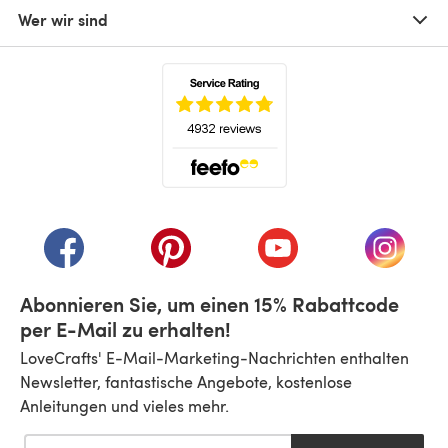
Wer wir sind
(öffnet sich in einem neuen Tab)
(öffnet sich in einem neuen Tab)
(öffnet sich in einem neuen Tab)
(öffnet sich in einem n
(öffnet 
Abonnieren Sie, um einen 15% Rabattcode
per E-Mail zu erhalten!
LoveCrafts' E-Mail-Marketing-Nachrichten enthalten
Newsletter, fantastische Angebote, kostenlose
Anleitungen und vieles mehr.