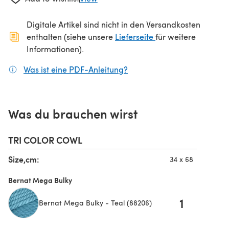
Digitale Artikel sind nicht in den Versandkosten
(öffnet sich in ein
enthalten (siehe unsere
Lieferseite
für weitere
Informationen).
Was ist eine PDF-Anleitung?
(öffnet sich in einem neuen
Was du brauchen wirst
TRI COLOR COWL
Size,cm:
34 x 68
Bernat Mega Bulky
1
Bernat Mega Bulky - Teal (88206)