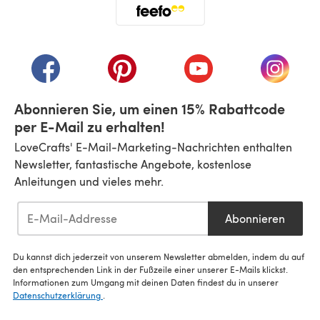
(öffnet sich in einem neuen Tab)
(öffnet sich in einem neuen Tab)
(öffnet sich in einem neuen Tab)
(öffnet sich in einem n
(öffnet 
Abonnieren Sie, um einen 15% Rabattcode
per E-Mail zu erhalten!
LoveCrafts' E-Mail-Marketing-Nachrichten enthalten
Newsletter, fantastische Angebote, kostenlose
Anleitungen und vieles mehr.
Abonnieren
Du kannst dich jederzeit von unserem Newsletter abmelden, indem du auf
den entsprechenden Link in der Fußzeile einer unserer E-Mails klickst.
Informationen zum Umgang mit deinen Daten findest du in unserer
Datenschutzerklärung
.