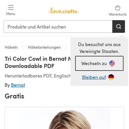
Zum Hauptinhalt springen
Menu
Warenkorb
Du besuchst uns aus
Häkeln
Häkelanleitungen
Schals & Tücher
Vereinigte Staaten.
Tri Color Cowl in Bernat Mega Bulky -
Wechseln zu
Downloadable PDF
Herunterladbares PDF, Englisch
Bleiben auf
By
Bernat
Gratis