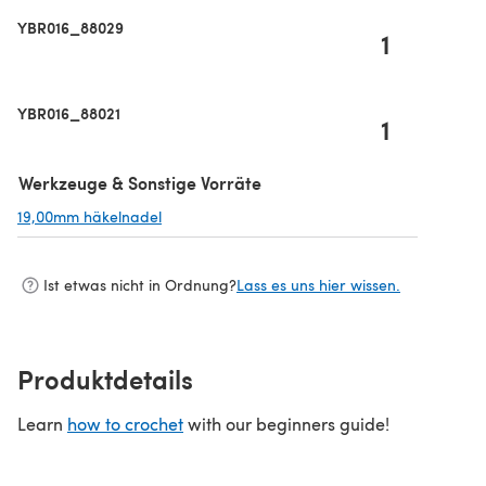
YBR016_88029
1
YBR016_88021
1
Werkzeuge & Sonstige Vorräte
19,00mm häkelnadel
(öffnet sich in einem neuen Tab)
Ist etwas nicht in Ordnung?
Lass es uns hier wissen.
Produktdetails
Learn
how to crochet
with our beginners guide!