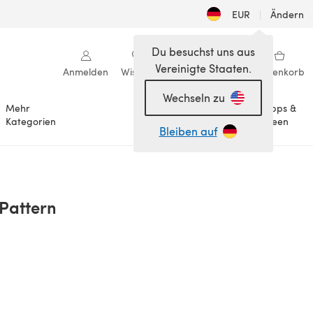
EUR
|
Ändern
Du besuchst uns aus
Vereinigte Staaten.
Anmelden
Wishlist
Meine Bibliothek
Warenkorb
Wechseln zu
Mehr
Tipps &
Anlässe
Kategorien
Ideen
Bleiben auf
 Pattern