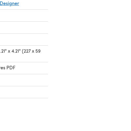
Designer
21" x 4.21" (227 x 59
res PDF