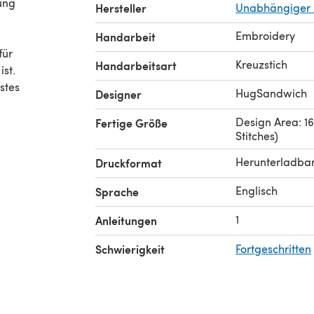
Hersteller
Unabhängiger 
Embroidery
n
Handarbeit
für
Kreuzstich
Handarbeitsart
ist.
stes
HugSandwich
Designer
Design Area: 16.
Fertige Größe
Stitches)
Herunterladba
Druckformat
Englisch
Sprache
1
Anleitungen
Schwierigkeit
Fortgeschritten